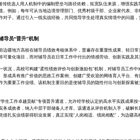
打破传统选人用人机制中的编制壁垒与路径依赖，拓宽队伍来源，增强实践
道。例如，每年可从当地边境管理部门、优秀村级干部、企业家代表、非
作对子。通过引入一线实战经验，共同指导学生处理真实情境中的问题，
辅导员“晋升”机制
前边疆地方高校在辅导员绩效考核体系中，普遍存在重显性成果、轻日常
等可量化项目，而对辅导员在日常工作中付出的情感劳动、创新实践及其
一状况，高校可构建“柔性绩效评价与创新激励包”机制，对辅导员工作中
、形成具有推广价值的思政工作案例、创建广受欢迎的网络育人平台、有
作为重要工作业绩。该机制主要目的是使辅导员的隐性付出与创新探索被充
“学生工作卓越贡献”专项晋升通道，允许经学校认定的高水平实践成果
实务成效者，纳入中层干部储备人才库。该通道从评价机制入手，破解长
凭借扎实业绩获得职业发展，真正实现“人岗相适、绩岗相配”，为边疆高