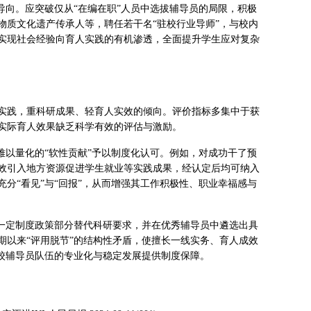
导向。应突破仅从“在编在职”人员中选拔辅导员的局限，积极
物质文化遗产传承人等，聘任若干名“驻校行业导师”，与校内
实现社会经验向育人实践的有机渗透，全面提升学生应对复杂
实践，重科研成果、轻育人实效的倾向。评价指标多集中于获
实际育人效果缺乏科学有效的评估与激励。
难以量化的“软性贡献”予以制度化认可。例如，对成功干了预
效引入地方资源促进学生就业等实践成果，经认定后均可纳入
分“看见”与“回报”，从而增强其工作积极性、职业幸福感与
按一定制度政策部分替代科研要求，并在优秀辅导员中遴选出具
期以来“评用脱节”的结构性矛盾，使擅长一线实务、育人成效
校辅导员队伍的专业化与稳定发展提供制度保障。