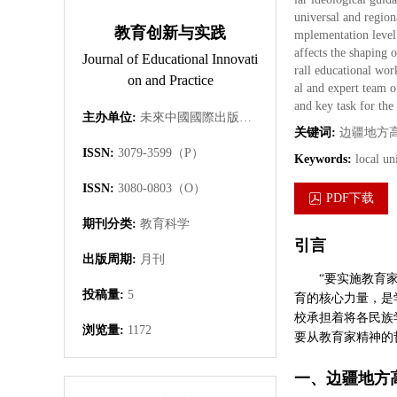
universal and regiona
教育创新与实践
mplementation level o
affects the shaping 
Journal of Educational Innovati
rall educational wor
on and Practice
al and expert team o
and key task for the 
主办单位:
未來中國國際出版集團有限公司
关键词:
边疆地方
ISSN:
3079-3599（P）
Keywords:
local un
ISSN:
3080-0803（O）
PDF下载
期刊分类:
教育科学
引言
出版周期:
月刊
“要实施教育
投稿量:
5
育的核心力量，是
校承担着将各民族
浏览量:
1172
要从教育家精神的
一、边疆地方