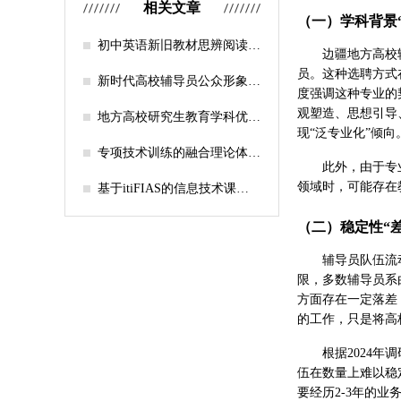
相关文章
（一）学科背景
初中英语新旧教材思辨阅读任
边疆地方高校
务设计比较研究
员。这种选聘方式
新时代高校辅导员公众形象塑
度强调这种专业的
造的探索
观塑造、思想引导
地方高校研究生教育学科优化
现“泛专业化”倾向
机制研究——人工智能赋能路
径探析
专项技术训练的融合理论体系
此外，由于专
构建与实践应用研究
领域时，可能存在
基于itiFIAS的信息技术课堂
行为互动分析
（二）稳定性“
辅导员队伍流
限，多数辅导员系
方面存在一定落差
的工作，只是将高
根据2024
伍在数量上难以稳
要经历2-3年的