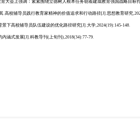
教育大会上强调：紧紧围绕立德树人根本任务朝着建成教育强国战略目标扎实迈进[N].
思其.高校辅导员践行教育家精神的价值追求和行动路径[J].思想教育研究,2024(09)
背景下高校辅导员队伍建设的优化路径研究[J].大学,2024(19):145-148.
内涵式发展[J].科教导刊(上旬刊),2018(34):77-79.
快捷导航
联系我们