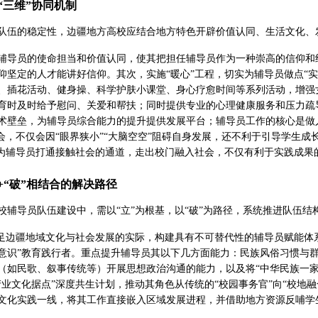
“三维”协同机制
队伍的稳定性，边疆地方高校应结合地方特色开辟价值认同、生活文化、
辅导员的使命担当和价值认同，使其把担任辅导员作为一种崇高的信仰和
仰坚定的人才能讲好信仰。其次，实施“暖心”工程，切实为辅导员做点“
、插花活动、健身操、科学护肤小课堂、身心疗愈时间等系列活动，增强
育时及时给予慰问、关爱和帮扶；同时提供专业的心理健康服务和压力疏
术壁垒，为辅导员综合能力的提升提供发展平台；辅导员工作的核心是做人
社会，不仅会因“眼界狭小”“大脑空空”阻碍自身发展，还不利于引导学生成
，为辅导员打通接触社会的通道，走出校门融入社会，不仅有利于实践成果
+“破”相结合的解决路径
校辅导员队伍建设中，需以“立”为根基，以“破”为路径，系统推进队伍结
立足边疆地域文化与社会发展的实际，构建具有不可替代性的辅导员赋能体
意识”教育践行者。重点提升辅导员其以下几方面能力：民族风俗习惯与
（如民歌、叙事传统等）开展思想政治沟通的能力，以及将“中华民族一
产业文化据点”深度共生计划，推动其角色从传统的“校园事务官”向“校地
文化实践一线，将其工作直接嵌入区域发展进程，并借助地方资源反哺学