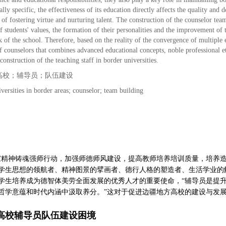
lly specific, the effectiveness of its education directly affects the quality and d
f fostering virtue and nurturing talent. The construction of the counselor team i
of students' values, the formation of their personalities and the improvement of 
k of the school. Therefore, based on the reality of the convergence of multiple e
f counselors that combines advanced educational concepts, noble professional et
construction of the teaching staff in border universities.
高校；辅导员；队伍建设
iversities in border areas; counselor; team building
家精神铸魂强师行动，加强师德师风建设，提高教师培养培训质量，培养
学生思想的领航者、精神图景的擘画者、德行人格的塑造者、生活学业的
学生培养成为德智体美劳全面发展的优秀人才的重要使命，“辅导员是提
哲学意蕴和时代内涵中汲取养分。”这对于促进边疆地方高校的建设与发
高校辅导员队伍建设困境