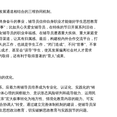
发展通道相结合的三维协同机制。
终身奋斗的事业，辅导员信仰自身职业才能做好学生思想教育
实事”；比如关心关爱女辅导员，在特殊的节日开展系列活动，
女辅导员的职业幸福感。在辅导员遭遇重大疾病、重大家庭变
导渠道，让其有归属感。最后，构建校内外合作交流平台，打
的工作，也就是学生工作，“闭门造成”、不问“世事”、不掌
长成才、甚至会“误导”学生，使其发展偏离社会对人才需求
的取得，还有利于取得显著的“育人”成果。
构的优化。
系。应着力将辅导员培养成为专业化、认证化、实践化的“铸
群体心理的洞察能力、意识形态风险研判和疏导能力、运用民
家亲”宏大叙事转化为地方性、情境化教育内容的能力。可实
融合协调人”转变。通过建立完善体制机制的建设，使辅导员深
生思想政治教育，切实破解思政教育与实践脱节的问题。