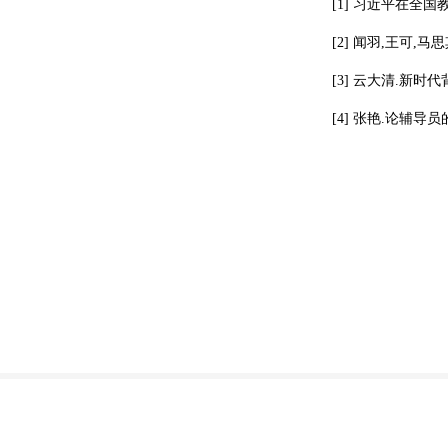
[1] 习近平在全国
[2] 闻羽,王可,马
[3] 云大清.新时代
[4] 张艳.论辅导员的