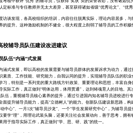
度考核中获评“优秀”的辅导员，仅获得“奖状”类的荣誉表彰，没有诸如
认定标准与专任教师并无太大差异，甚至获得诸如省级“优秀论文”、“优
度访谈发现，各高校组织的培训，内容往往脱离实际，理论内容居多，与
养的提升。这种激励机制的不健全，很大程度上削弱了辅导员的工作积极
高校辅导员队伍建设改进建议
员队伍“内涵”式发展
内涵式发展，即以高校的发展需要与辅导员群体的发展诉求为动力，通过
识素质、工作技能、研究能力，自我认同的提升，实现辅导员队伍的职业
学习，特别是一系列党的重大路线方针政策、重要理论和思想，丰富自身
导实际工作，真正做到“明体达用，体用贯通”，达到铸魂育人的目地。其次
员队伍，重视辅导员核心素养的提升，通过引进国内知名辅导员进校进行专
面提升辅导员能力，提高“立德树人”的能力。创新队伍建设新思路，构建“
员活动中心”、一月1次“辅导员沙龙”、一个“学生发展研究中心”，为辅导
仅要学“理”，用理论武装头脑，还要关注社会发展动向，善于思考，拥有
果用于指导实际工作，真正做到“学、思、研、践”的统一。