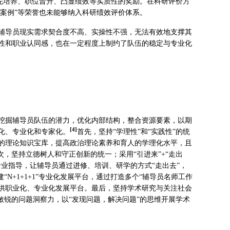
优先培养、职位晋升、凸显绩效等实质性的奖励。在科研评价方
秀案例”等荣誉也未能够纳入科研绩效评价体系。
辅导员现实需求契合度不高、实操性不强，无法有效地支撑其
性和职业认同感，也在一定程度上制约了队伍的稳定与专业化
挖掘辅导员队伍的潜力，优化内部结构，整合资源要素，以期
[4]
化、专业化和专家化。
首先，坚持“学理性”和“实践性”的统
的理论知识宝库，提高政治理论素养和育人的学理化水平，且
，坚持立德树人和守正创新的统一；采用“引进来”+“走出
业指导，让辅导员通过进修、培训、研学的方式“走出去”，
N+1+1+1”专业化发展平台，通过打造多个“辅导员名师工作
员提供职业化、专业化发展平台。最后，坚持学术研究与关注社会
敏锐的问题洞察力，以“发现问题，解决问题”的思维开展学术