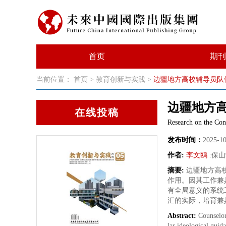
首页
期刊
当前位置：
首页
>
教育创新与实践
>
边疆地方高校辅导员队
边疆地方
在线投稿
Research on the Con
发布时间：
2025-1
作者:
李文鸥
:
保山
摘要:
边疆地方高
作用。因其工作兼
有全局意义的系统
汇的实际，培育兼
Abstract:
Counselor
lar ideological guid