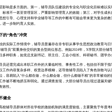
层影响是多方面的。第一，辅导员队伍建设的专业化与职业化目标难以实
、标准不一甚至管理盲区，严重影响管理育人的效能；第三，对学生成长
思想引导、心理支持和学业辅导等工作的中断有可能会带来更为复杂的教
，进一步制约育人实效。
下的“角色”冲突
校的实际工作情境中，辅导员普遍存在非专职从事学生思想政治教育与日
—辅导员”双重身份交织的复合型岗位形态。例如2024年，X学院大部分辅
任多种职务，如党总支副书记、班主任、工会小组长、科研秘书、团学办
导员还需完成出本职工作外的大量临时性、事务性工作，包括但不限于指
仅工作内容复杂多样、权责边界模糊，还导致辅导员陷入了角色弥散与认
位，容易陷入“什么都在做，什么都会做，但什么都做不精”的非常被动
工作被不断地挤压和弱化。通过调查发现，大部分辅导员出现过遗漏关键
有效性。
不健全
高校辅导员群体对所在学校的激励机制的满意度较低，主要聚焦于年度考