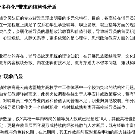
“多样化”带来的结构性矛盾
辅导员队伍的专业背景呈现出明显的多元化特征。目前，各高校在辅导员
在一定程度上满足了院系在学生学业辅导、职业发展、就业指导方面的现实
契合度，会弱化辅导员的思想政治教育和价值引领，导致辅导员的首要职
、心理危机、人际关系等，更多依赖的是心理学、思想政治教育方面的知
。
业壁垒的存在，辅导员缺乏系统的理论知识，在开展民族团结教育、文化
教育内容模块分散、内在逻辑衔接不足、教育穿透力不强等问题，难以构
差”现象凸显
动性较高是云南边疆地方高校学生工作体系中一个较为突出的结构性问题
由专任教师转岗而来，此类岗位调整往往出于人事安排或政策要求，带有
，对辅导员工作的专业内涵和价值认同普遍不足，职业归属感较弱。部分
校辅导员职业作为一个临时职业，待时机成熟则离开高校辅导员岗位。
年调研数据，仅X高校一年内转岗的辅导员人数就已经超过10人，其他高校
定，更是在质量层面容易形成持续的经验耗散与人才断层，既有经验丰富
业务熟练与角色转化期，在此期间，其工作效能与应对复杂事物的能力往往