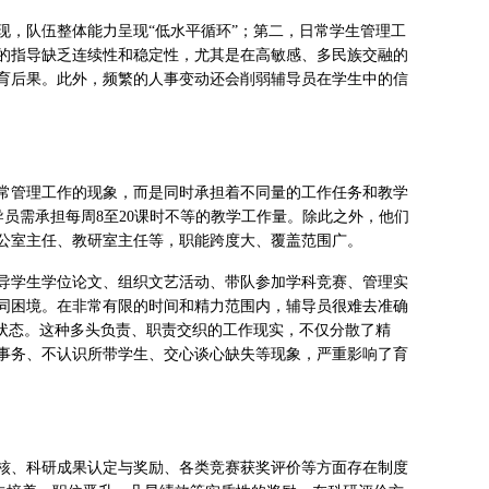
现，队伍整体能力呈现“低水平循环”；第二，日常学生管理工
的指导缺乏连续性和稳定性，尤其是在高敏感、多民族交融的
育后果。此外，频繁的人事变动还会削弱辅导员在学生中的信
常管理工作的现象，而是同时承担着不同量的工作任务和教学
导员需承担每周8至20课时不等的教学工作量。除此之外，他们
公室主任、教研室主任等，职能跨度大、覆盖范围广。
导学生学位论文、组织文艺活动、带队参加学科竞赛、管理实
同困境。在非常有限的时间和精力范围内，辅导员很难去准确
的状态。这种多头负责、职责交织的工作现实，不仅分散了精
事务、不认识所带学生、交心谈心缺失等现象，严重影响了育
核、科研成果认定与奖励、各类竞赛获奖评价等方面存在制度