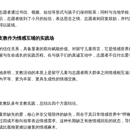
。
志愿者通过书信、视频、短信等形式与孩子们保持联系；同时与当地学校
后，志愿者收到了小月的短信，表达思念之情。志愿者则回复鼓励，并约
得以延续。
：支教作为情感互哺的实践场
的信任关系，具备显著的双向赋能价值。对留守儿童而言，它是情感世界
醒与生命成长的实践历程。在与孩子们的真诚互动中，志愿者不仅付出爱
地表明，支教活动的本质上是留守儿童与志愿者两大群体之间情感相互滋
为平等、更为丰富、更具生成性的情感交换。
支教队多年支教实践，总结出四个方面结论。
童所缺失的爱，核心并非父母陪伴的缺失，而在于其日常情感世界中“呼唤
过四成不敢向祖辈表达情感需求。这种长期缺乏有效情感回应的状态，导
成比孤独更难以修复的情感麻木。