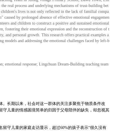
t the real process and underlying mechanisms of trust-building bet
children's lives is not only reflected in the lack of familial compa
ism" caused by prolonged absence of effective emotional engagemen
unteers and children to construct a positive and sustained emotional
n, fostering their emotional expression and the reconstruction of t
ity, and personal growth. This research offers practical examples a
ing models and addressing the emotional challenges faced by left-b
ection; emotional response; Lingchuan Dream-Building teaching team
体。长期以来，社会对这一群体的关注多聚焦于物质条件改
留守儿童的情感困境简单的归因于父母陪伴的缺失，却忽视其
留守儿童的家庭走访显示，超过60%的孩子表示“很久没有