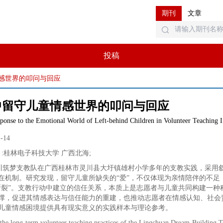
期刊
文章
投稿
感世界的叩问与回应
中留守儿童情感世界的叩问与回应
ponse to the Emotional World of Left-behind Children in Volunteer Teaching In
1-14
:
桂林电子科技大学 广西北海
;
川筑梦支教队在广西桂林市灵川县大圩镇雄村小学多年的支教实践，采用
在机制。研究发现，留守儿童所缺失的“爱”，不仅体现为亲情陪伴的不
断裂”。支教行动中建立的信任关系，本质上是志愿者与儿童共同构建一
撑，促进其情感表达与信任能力的重建，也推动志愿者在情感认知、社会
儿童情感困境提供具有现实意义的实践样本与理论参考。
the long-term volunteer teaching practices of the Lingchuan Dream-Building