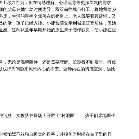
看护上尽力而为，但在情感理解、心理疏导等更深层次的需求
娜的父母在她年幼时便离异，双双前往城市打工，将她留给乡
卧床，生活的重担全然落在奶奶肩上。老人既要看顾店铺，又
己的活，孩子已经入睡。小娜曾随父亲到城里短暂居住，但她
近感。这种从童年早期开始的原生亲子陪伴缺失，使小娜在祖
号，无论是渴望陪伴，还是需要理解。长期得不到及时、有效
沉默或行为问题来掩饰内心的不安。这种内在的情感空洞，远比
种沉默，支教队在操场上开辟了“树洞圈”——孩子们席地而坐
时候怕黑不敢独自睡觉的糗事，并模仿当时缩在被子里的样