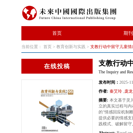
首页
期刊
当前位置：
首页
>
教育创新与实践
>
支教行动中留守儿童情
支教行动
在线投稿
The Inquiry and Res
发布时间：
2025-1
作者:
秦艾玲
,
庞龙
摘要:
本文基于灵
立的真实过程与内
的“情感回应机制
提供必要的情感支
践模式、破解留守
Abstract:
Based on 