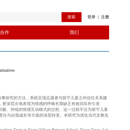
搜索
登录
|
注册
合作
我们
itiatives
叙事探究的方法，系统呈现志愿者与留守儿童之间信任关系建
足，更深层次地表现为情感的呼唤长期缺乏有效回应所引发
种积极、持续的情感互动模式的过程。这一过程不仅为留守儿童
责任与自我成长等方面的深层转变。本研究为优化当代支教实
 Teaching Team in Xiong Village Primary School, Dawu Town, Lin