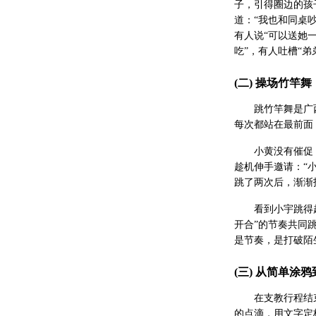
子，引得圈边的孩
道：“我也和同桌
有人说“可以送她
吃”，有人吐槽“
(二) 操场竹竿
跳竹竿舞是广
每次都站在最前面
小黄没有催促
趁机伸手邀请：“
跳了两次后，渐渐
看到小宇跳得
开合”的节奏共同
是节奏，是打破陌
(三) 从简单涂
在支教行程结
的点滴，用文字定