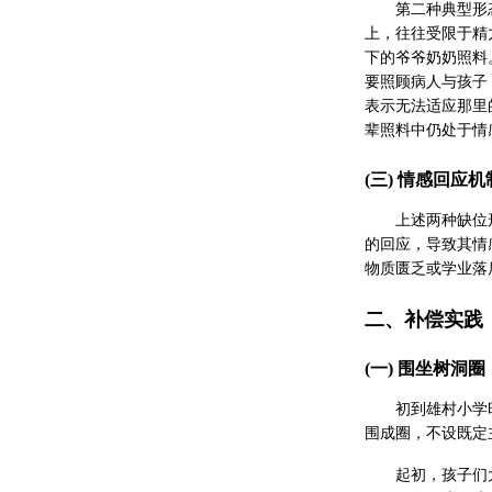
第二种典型形
上，往往受限于精
下的爷爷奶奶照料
要照顾病人与孩子
表示无法适应那里
辈照料中仍处于情
(三) 情感回应
上述两种缺位
的回应，导致其情
物质匮乏或学业落
二、补偿实践
(一) 围坐树洞
初到雄村小学
围成圈，不设既定
起初，孩子们