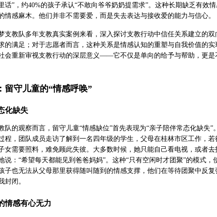
里话”，约40%的孩子承认“不敢向爷爷奶奶提需求”。这种长期缺乏有效
的情感麻木。他们并非不需要爱，而是失去表达与接收爱的能力与信心。
梦支教队多年支教真实案例来看，深入探讨支教行动中信任关系建立的双
求的满足；对于志愿者而言，这种关系是情感认知的重塑与自我价值的实
社会重新审视支教行动的深层意义——它不仅是单向的给予与帮助，更是
：留守儿童的“情感呼唤”
常态化缺失
教队的观察而言，留守儿童“情感缺位”首先表现为“亲子陪伴常态化缺失
过程，团队成员走访了解到一名四年级的学生，父母在桂林市区工作，若
子女需要照料，难免顾此失彼。大多数时候，她只能自己看电视，或者去
地说：“希望每天都能见到爸爸妈妈”。这种“只有空闲时才团聚”的模式
孩子也无法从父母那里获得随叫随到的情感支撑，他们在等待团聚中反复
我封闭。
下的情感有心无力