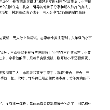
年级的小桐在志愿者讲述“和好朋友闹别扭”的故事后，小声说
愿者立刻抓住这一机会，引导其他孩子分享和朋友和好的办法，
渐渐地，树洞圈坐满了孩子，有人分享“奶奶做的腊肉最好
边观望，无人敢上前尝试。志愿者小黄注意到，六年级的小宇
教我呀，再踩错就要被竹竿咬脚啦！”小宇忍不住笑出声，小黄
了过来。牵着他的手，跟着节奏慢慢跳，刚开始小宇还很僵硬，
竿旁围满了人，志愿者和孩子手牵手，跟着“开合、开合、开
伸手拉一把。此时，竹竿舞已经超越民俗本身，竹竿舞跳的不
卡”。没有统一模板，每位志愿者都对着孩子的名字，回忆相处