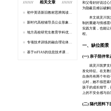
相关文章
和父母好好说过心
为隐蔽且难以破解
初中英语新旧教材思辨阅读任
务设计比较研究
本文就灵川筑
新时代高校辅导员公众形象塑
制的重建与情感需
造的探索
实践方案，也能让
地方高校研究生教育学科优化
程。
机制研究——人工智能赋能路
径探析
专项技术训练的融合理论体系
一、缺位图景
构建与实践应用研究
基于itiFIAS的信息技术课堂
(一) 亲子陪伴
行为互动分析
就灵川筑梦支
发化特征。在支教
自身尚有两个年幼
么时，她不假思索
孩子的成长细节，
上的不安全感与自
(二) 隔代照料