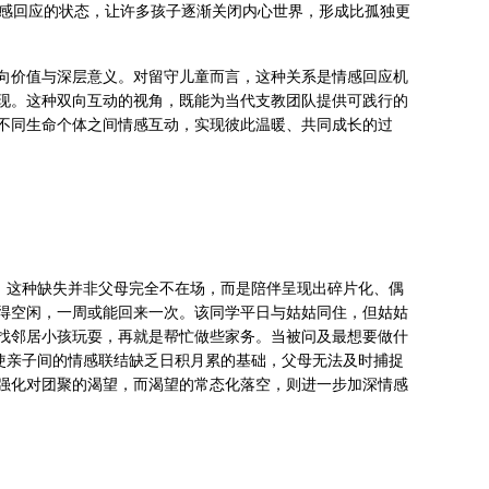
情感回应的状态，让许多孩子逐渐关闭内心世界，形成比孤独更
向价值与深层意义。对留守儿童而言，这种关系是情感回应机
现。这种双向互动的视角，既能为当代支教团队提供可践行的
不同生命个体之间情感互动，实现彼此温暖、共同成长的过
”。这种缺失并非父母完全不在场，而是陪伴呈现出碎片化、偶
得空闲，一周或能回来一次。该同学平日与姑姑同住，但姑姑
找邻居小孩玩耍，再就是帮忙做些家务。当被问及最想要做什
，使亲子间的情感联结缺乏日积月累的基础，父母无法及时捕捉
强化对团聚的渴望，而渴望的常态化落空，则进一步加深情感