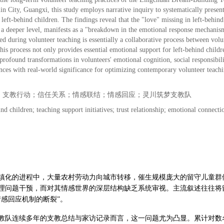
n City, Guangxi, this study employs narrative inquiry to systematically presen
left-behind children. The findings reveal that the "love" missing in left-behind 
at a deeper level, manifests as a "breakdown in the emotional response mechan
shed during volunteer teaching is essentially a collaborative process between vol
his process not only provides essential emotional support for left-behind childre
s profound transformations in volunteers' emotional cognition, social responsibil
ences with real-world significance for optimizing contemporary volunteer teach
；支教行动；信任关系；情感联结；情感回应；灵川筑梦支教队
ind children; teaching support initiatives; trust relationship; emotional conn
镇化的进程中，大量农村劳动力向城市转移，催生规模庞大的留守儿童群
理问题干预，而对其情感世界的深层结构缺乏系统审视。主流叙述往往将
情感回应机制的断裂”。
教队连续多年的支教总结与家访记录而言，这一问题尤为凸显。累计对数名