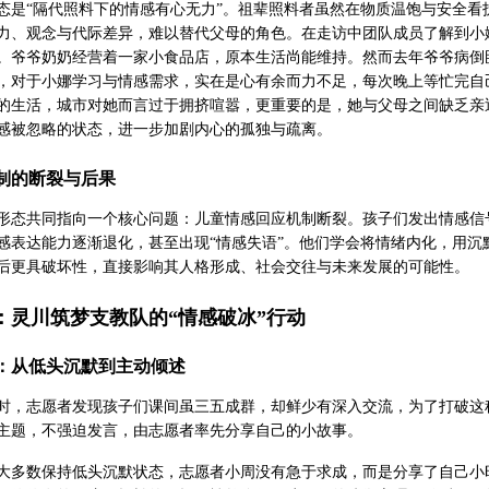
态是“隔代照料下的情感有心无力”。祖辈照料者虽然在物质温饱与安全
力、观念与代际差异，难以替代父母的角色。在走访中团队成员了解到小
。爷爷奶奶经营着一家小食品店，原本生活尚能维持。然而去年爷爷病倒
，对于小娜学习与情感需求，实在是心有余而力不足，每次晚上等忙完自
的生活，城市对她而言过于拥挤喧嚣，更重要的是，她与父母之间缺乏亲
感被忽略的状态，进一步加剧内心的孤独与疏离。
机制的断裂与后果
形态共同指向一个核心问题：儿童情感回应机制断裂。孩子们发出情感信
感表达能力逐渐退化，甚至出现“情感失语”。他们学会将情绪内化，用
后更具破坏性，直接影响其人格形成、社会交往与未来发展的可能性。
：灵川筑梦支教队的“情感破冰”行动
圈：从低头沉默到主动倾述
时，志愿者发现孩子们课间虽三五成群，却鲜少有深入交流，为了打破这
主题，不强迫发言，由志愿者率先分享自己的小故事。
大多数保持低头沉默状态，志愿者小周没有急于求成，而是分享了自己小