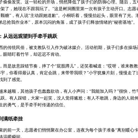
子偷偷发笑。这一轻松的开场，悄然降低了孩子们的防御心理。随后，五
吵架了，她现在不跟我玩了。”这是树洞圈里第一次有孩子主动开口。志
一颗糖”，有人说“主动跟她道歉”。小桐听着，慢慢抬起头，眼里有了光。
弟弟总抢我作业本”，原本沉闷的角落，成了孩子们释放情绪的“秘密基地”。
舞：从远远观望到手牵手跳跃
西的传统民俗，被支教队引入作为破冰媒介。活动初期，孩子们多在操场
，眼睛盯着竹竿，却迟迟不肯动。
，而是故意踩错节奏，摔了个“屁股蹲儿”，还笑着喊道：“哎呀，谁来教
小宇，你看得最认真，肯定会跳，来带带我呗？”小宇犹豫片刻，慢慢走
找到了感觉。
越来越顺，其他孩子也蠢蠢欲动，有人小声问：“我能加入吗？”很快，竹
跳跃。有人踩错，大家一起笑，没人觉得尴尬；有人不敢跳，身边的人就
生的勇气，是手牵手时传递的信任。
鸦到满纸牵挂
束的前一天，志愿者们悄悄聚在办公室，连夜为每个孩子准备“离别暖心
格温暖瞬间。