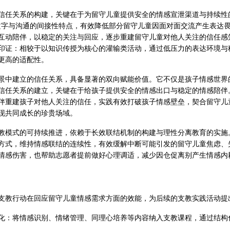
信任关系的构建，关键在于为留守儿童提供安全的情感宣泄渠道与持续性的
文字与沟通的间接性特点，有效降低部分留守儿童因面对面交流产生表达畏
互动陪伴，以稳定的关注与回应，逐步重建留守儿童对他人关注的信任感
印证：相较于以知识传授为核心的灌输类活动，通过低压力的表达环境与
更高的适配性。
景中建立的信任关系，具备显著的双向赋能价值。它不仅是孩子情感世界
信任关系的建立，关键在于给孩子提供安全的情感出口与稳定的情感陪伴
伴重建孩子对他人关注的信任，实践有效打破孩子情感壁垒，契合留守儿
现共同成长的珍贵场域。
教模式的可持续推进，依赖于长效联结机制的构建与理性分离教育的实施
方式，维持情感联结的连续性，有效缓解中断可能引发的留守儿童焦虑、
情感伤害，也帮助志愿者提前做好心理调适，减少因仓促离别产生情感内
支教行动在回应留守儿童情感需求方面的效能，为后续的支教实践活动提
化：将情感识别、情绪管理、同理心培养等内容纳入支教课程，通过结构