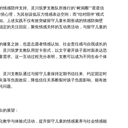
情感陪伴支持。灵川筑梦支教队所推行的“树洞圈”“星星信
惧心理，为其创设低压力情感表达空间；而“结对陪伴”模式
知。上述实践不仅有效突破留守儿童长期形成的情感防御壁
稳定的关注回应，聚焦情感关怀的互动类活动，与留守儿童的
的修复之旅，也是志愿者情感认知、社会责任感与自我成长的
。灵川筑梦支教队用贺卡形式，以文字避开孩子面对面表达恐
童需求。这一互动过程充分表明，支教可以成为不同生命个体
。灵川支教队通过与留守儿童保持定期书信往来、约定固定时
失落等负面效应，降低信任关系断裂对孩子负面影响。能有效
耗问题。
出的展望：
化教学与体验式活动，提升留守儿童的情感素养与社会情感能