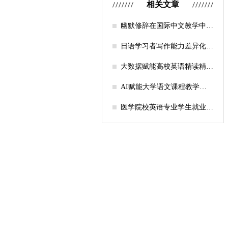
相关文章
幽默修辞在国际中文教学中的
应用研究
日语学习者写作能力差异化培
养模型构建研究
大数据赋能高校英语精读精准
教学创新模式
AI赋能大学语文课程教学实
践
医学院校英语专业学生就业困
境及对策研究——以西南医科
大学为例