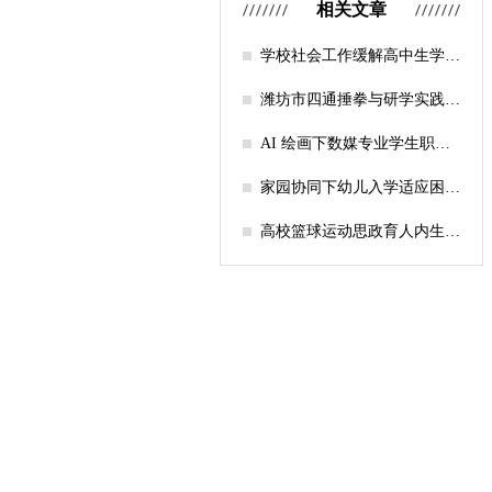
相关文章
学校社会工作缓解高中生学习
压力的实证研究——以“社工
课堂”为介入载体
潍坊市四通捶拳与研学实践教
育融合路径研究
AI 绘画下数媒专业学生职业
认知研究
家园协同下幼儿入学适应困难
的因素及路径
高校篮球运动思政育人内生逻
辑及实践路径