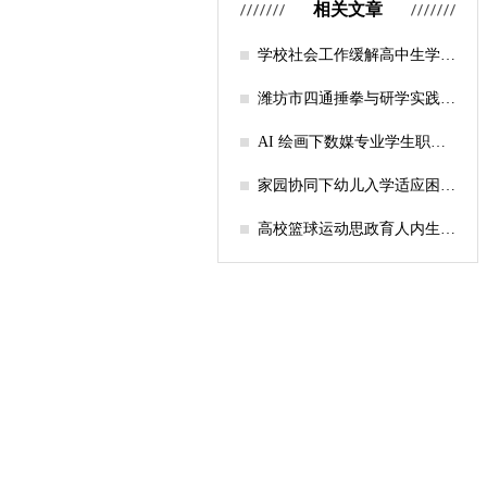
相关文章
学校社会工作缓解高中生学习
压力的实证研究——以“社工
课堂”为介入载体
潍坊市四通捶拳与研学实践教
育融合路径研究
AI 绘画下数媒专业学生职业
认知研究
家园协同下幼儿入学适应困难
的因素及路径
高校篮球运动思政育人内生逻
辑及实践路径