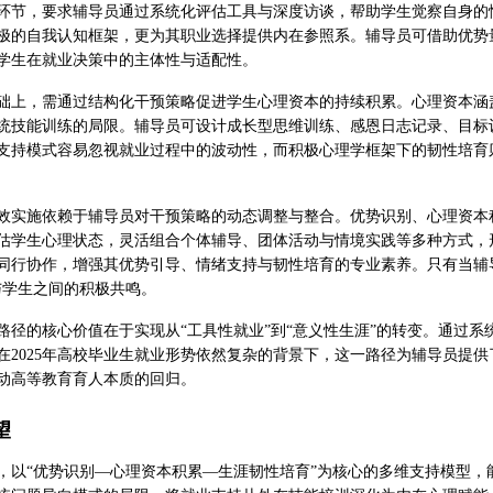
环节，要求辅导员通过系统化评估工具与深度访谈，帮助学生觉察自身的
极的自我认知框架，更为其职业选择提供内在参照系。辅导员可借助优势
学生在就业决策中的主体性与适配性。
础上，需通过结构化干预策略促进学生心理资本的持续积累。心理资本涵
统技能训练的局限。辅导员可设计成长型思维训练、感恩日志记录、目标
支持模式容易忽视就业过程中的波动性，而积极心理学框架下的韧性培育
效实施依赖于辅导员对干预策略的动态调整与整合。优势识别、心理资本
估学生心理状态，灵活组合个体辅导、团体活动与情境实践等多种方式，
同行协作，增强其优势引导、情绪支持与韧性培育的专业素养。只有当辅
与学生之间的积极共鸣。
路径的核心价值在于实现从“工具性就业”到“意义性生涯”的转变。通过
在2025年高校毕业生就业形势依然复杂的背景下，这一路径为辅导员提
动高等教育育人本质的回归。
望
，以“优势识别—心理资本积累—生涯韧性培育”为核心的多维支持模型