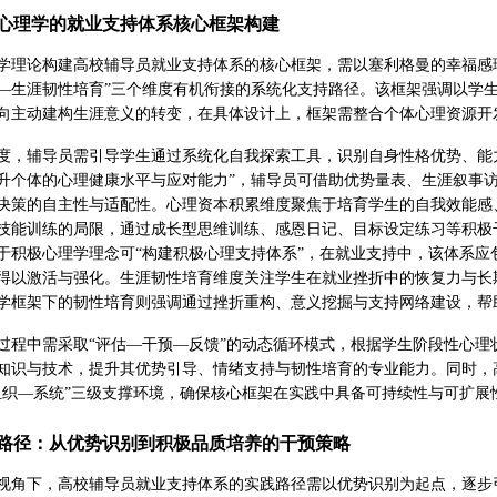
心理学的就业支持体系核心框架构建
学理论构建高校辅导员就业支持体系的核心框架，需以塞利格曼的幸福感
—生涯韧性培育”三个维度有机衔接的系统化支持路径。该框架强调以学
向主动建构生涯意义的转变，在具体设计上，框架需整合个体心理资源开
度，辅导员需引导学生通过系统化自我探索工具，识别自身性格优势、能
升个体的心理健康水平与应对能力”，辅导员可借助优势量表、生涯叙事
决策的自主性与适配性。心理资本积累维度聚焦于培育学生的自我效能感
技能训练的局限，通过成长型思维训练、感恩日记、目标设定练习等积极
于积极心理学理念可“构建积极心理支持体系”，在就业支持中，该体系
得以激活与强化。生涯韧性培育维度关注学生在就业挫折中的恢复力与长
学框架下的韧性培育则强调通过挫折重构、意义挖掘与支持网络建设，帮
过程中需采取“评估—干预—反馈”的动态循环模式，根据学生阶段性心
知识与技术，提升其优势引导、情绪支持与韧性培育的专业能力。同时，
组织—系统”三级支撑环境，确保核心框架在实践中具备可持续性与可扩展
路径：从优势识别到积极品质培养的干预策略
视角下，高校辅导员就业支持体系的实践路径需以优势识别为起点，逐步