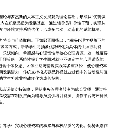
理论与罗杰斯的人本主义发展观为理论基础，形成从“优势识
生内在积极品质为发展基点，通过辅导员引导性干预，实现从
发与环境支持系统优化，形成多层次、动态化的赋能机制。
力特长与价值取向。正如郭晋丽指出，“积极心理学视角下的
访谈等方式，帮助学生将抽象优势转化为具体的生涯行动资
、乐观倾向、希望感与心理韧性等核心心理资源。这一维度要
干预策略，系统性提升学生面对就业不确定性的心理适应能
应包含个体反思、团体互动与情境实践等多重路径，使心理资本
期发展潜力，传统支持模式容易忽视就业过程中的波动性与复
助学生将就业挑战转化为成长契机。
理状态调整支持策略，需从事务管理者转变为成长导师，通过持
高校需在制度层面为辅导员提供培训资源、协作平台与评价激
性。
引导学生实现心理资本的积累与积极品质的内化。优势识别作