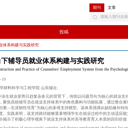
期刊
文章
投稿
业体系构建与实践研究
角下辅导员就业体系构建与实践研究
struction and Practice of Counselors' Employment System from the Psychologi
1-19
学材料科学与工程学院 山东烟台
;
毕业生就业形势日趋复杂多元的背景下，传统以问题导向为核心的就业支
，聚焦高校辅导员在就业支持体系中的角色重构与功能拓展，通过整合塞
积累—生涯韧性培育”为核心的多维支持模型。该体系强调从缺陷修补转
度。实践表明，该支持路径能够显著增强学生在就业过程中的主动适应能
步揭示了积极心理学视角下就业支持体系对高等教育育人本质的回归价值
he backdrop of increasingly complex and diverse employment challenges for un