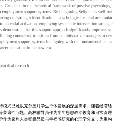
ts. Grounded in the theoretical framework of positive psychology,
hin employment support systems. By integrating Seligman's well-bei
ering on "strength identification—psychological capital accumulat
to potential activation, employing systematic intervention strategie
mes demonstrate that this support approach significantly improves st
itating counselors' transition from administrative managers to dev
employment support systems in aligning with the fundamental educa
career education in the new era.
practical research
持模式已难以充分应对学生个体发展的深层需求。随着经济结
等普遍性问题。高校辅导员作为学生思想政治教育和日常管理
学作为聚焦人类积极品质与幸福感研究的心理学分支，为重构