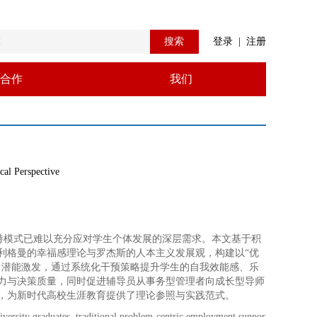
搜索
登录
|
注册
合作
我们
cal Perspective
持模式已难以充分应对学生个体发展的深层需求。本文基于积
利格曼的幸福感理论与罗杰斯的人本主义发展观，构建以“优
向潜能激发，通过系统化干预策略提升学生的自我效能感、乐
力与决策质量，同时促进辅导员从事务型管理者向成长型导师
，为新时代高校生涯教育提供了理论参照与实践范式。
iversity graduates, traditional problem-centric employment suppor