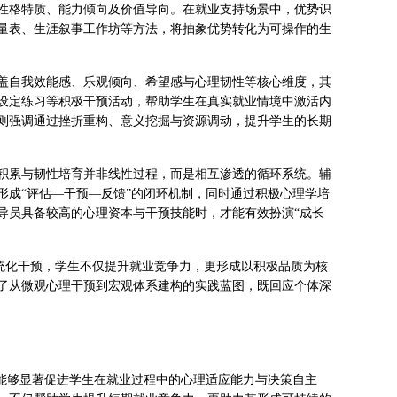
性格特质、能力倾向及价值导向。在就业支持场景中，优势识
量表、生涯叙事工作坊等方法，将抽象优势转化为可操作的生
盖自我效能感、乐观倾向、希望感与心理韧性等核心维度，其
设定练习等积极干预活动，帮助学生在真实就业情境中激活内
则强调通过挫折重构、意义挖掘与资源调动，提升学生的长期
积累与韧性培育并非线性过程，而是相互渗透的循环系统。辅
形成“评估—干预—反馈”的闭环机制，同时通过积极心理学培
导员具备较高的心理资本与干预技能时，才能有效扮演“成长
系统化干预，学生不仅提升就业竞争力，更形成以积极品质为核
供了从微观心理干预到宏观体系建构的实践蓝图，既回应个体深
，能够显著促进学生在就业过程中的心理适应能力与决策自主