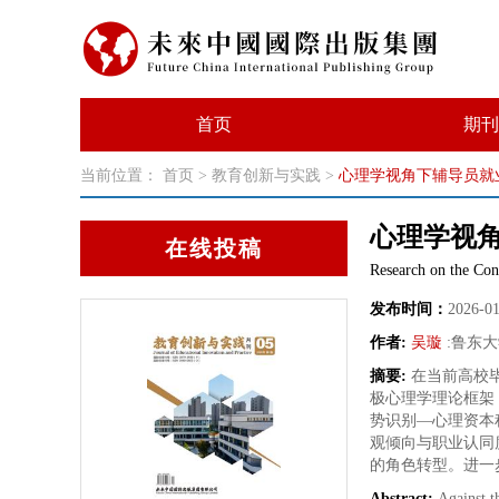
首页
期刊
当前位置：
首页
>
教育创新与实践
>
心理学视角下辅导员就
心理学视
在线投稿
Research on the Con
发布时间：
2026-0
作者:
吴璇
:
鲁东大
摘要:
在当前高校
极心理学理论框架
势识别—心理资本
观倾向与职业认同
的角色转型。进一
Abstract:
Against t