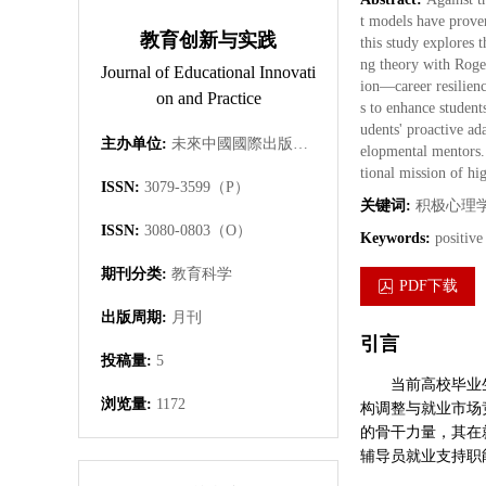
t models have proven
教育创新与实践
this study explores 
ng theory with Roge
Journal of Educational Innovati
ion—career resilienc
on and Practice
s to enhance student
udents' proactive ad
主办单位:
未來中國國際出版集團有限公司
elopmental mentors. 
tional mission of hi
ISSN:
3079-3599（P）
关键词:
积极心理
ISSN:
3080-0803（O）
Keywords:
positive
期刊分类:
教育科学
PDF下载
出版周期:
月刊
引言
投稿量:
5
当前高校毕业
浏览量:
1172
构调整与就业市场
的骨干力量，其在
辅导员就业支持职