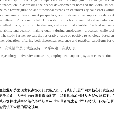
 inadequate in addressing the deeper developmental needs of individual studen
the role reconfiguration and functional expansion of university counselors wit
rs' humanistic development perspective, a multidimensional support model cent
e cultivation" is constructed. This system shifts focus from deficit remediation 
s' self-efficacy, optimistic tendencies, and vocational identity. Practical outco
aptability and decision-making quality during employment processes, while facil
The study further reveals the restorative value of positive psychology-based 
gher education, offering both theoretical reference and practical paradigms for 
学；高校辅导员；就业支持；体系构建；实践研究
 psychology; university counselors; employment support ; system construction; 
生就业形势呈现出复杂多元的发展态势，传统以问题导向为核心的就业支
竞争加剧，大学生面临职业选择困惑、就业焦虑加剧以及自我效能感不足
就业支持体系中的角色亟待从事务型管理者向成长型导师转型。积极心理
能提供了全新的理论视角。