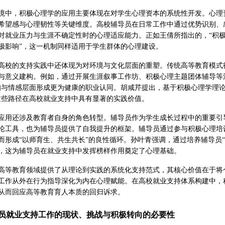
境中，积极心理学的应用主要体现在对学生心理资本的系统性开发。心理
希望感与心理韧性等关键维度。高校辅导员在日常工作中通过优势识别、
对就业压力与生涯不确定性时的心理适应能力。正如王倩所指出的，“积
极影响”，这一机制同样适用于学生群体的心理建设。
高校的支持实践中还体现为对环境与文化层面的重塑。传统高等教育模式
与意义建构。例如，通过开展生涯叙事工作坊、积极心理主题团体辅导等活
知与情感层面形成更为健康的职业认同。胡咸芹提出，基于积极心理学理
这些路径在高校就业支持中具有显著的实践价值。
应用还涉及教育者自身的角色转型。辅导员作为学生成长过程中的重要引
论工具，也为辅导员提供了自我提升的框架。辅导员通过参与积极心理培
而形成“以师育生、共生共长”的良性循环。孙叶青强调，通过培养辅导员
，这为辅导员在就业支持中发挥榜样作用奠定了心理基础。
高等教育领域提供了从理论到实践的系统化支持范式，其核心价值在于将
工作从外在行为指导深化为内在心理赋能。在高校就业支持体系构建中，
从而回应高等教育育人本质的回归诉求。
员就业支持工作的现状、挑战与积极转向的必要性