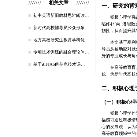
相关文章
一、研究的背
初中英语新旧教材思辨阅读任
积极心理学强
务设计比较研究
陷修补”向“潜能
新时代高校辅导员公众形象塑
韧性，从而提升其
造的探索
地方高校研究生教育学科优化
本文基于塞利
机制研究——人工智能赋能路
导员从被动应对就
径探析
专项技术训练的融合理论体系
身的专业成长与角
构建与实践应用研究
基于itiFIAS的信息技术课堂
在高等教育育
行为互动分析
践，为新时代高校
二、积极心理
（一）积极心理
积极心理学作
福感可通过积极情
心的发展观，认为
高等教育领域中的