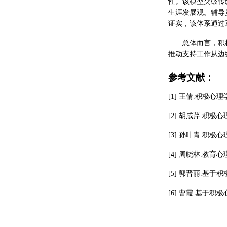
性。该模型突破传
生涯发展观。辅导
证实，该体系通过
总体而言，积
推动支持工作从边
参考文献：
[1] 王倩.积极心理
[2] 胡咸芹.积极心
[3] 孙叶青.积极心
[4] 周晓林.教育心
[5] 郭晋丽.基于积
[6] 曹霞.基于积极