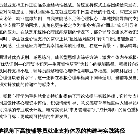
员就业支持工作正面临多重结构性挑战。传统支持模式主要围绕信息发布
应对问题层面，难以回应学生在就业过程中日益增长的个性化、深层次需
策迷茫、就业焦虑加剧、自我效能感不足等心理状态，单纯技能导向的支
专业支撑不足的困境，其角色更多被定位为“事务协调者”而非“成长引导
低的压力。在缺乏系统性心理赋能培训的情况下，部分辅导员难以有效识
同时，学生就业心理支持的需求正从“显性困难应对”转向“隐性潜能激发
认同感、生涯适应力与主观幸福感等质性维度。在这一背景下，推动辅导
调通过优势识别、感恩练习、成长型思维训练等方法，激发个体内在积极
“优势识别—心理资本积累—生涯韧性培育”为核心的赋能路径。积极转
及同行支持小组，辅导员能够增强心理弹性与职业幸福感。周晓林提出，
心理健康教育水平，这一逻辑在积极心理学框架下同样适用。当辅导员自
强支持效能的传递性与感染力。
，积极心理学为重构就业支持机制提供了理论依据与实践路径，它推动支
制度设计将心理资本评估、积极情绪引导、意义感培育等维度纳入辅导员
可持续的专业成长环境。唯有实现从“事务管理者”到“成长导师”的角色
就业目标，更成就可持续的生涯发展。
学视角下高校辅导员就业支持体系的构建与实践路径