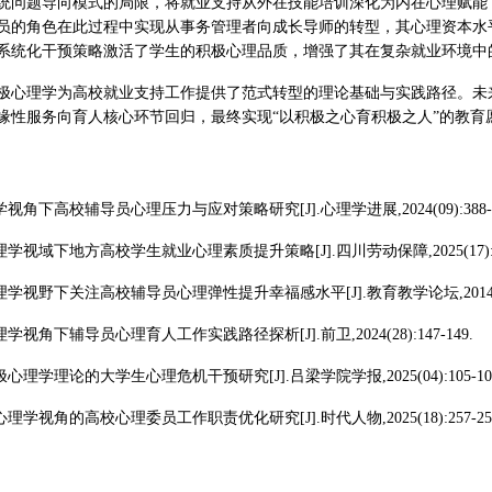
统问题导向模式的局限，将就业支持从外在技能培训深化为内在心理赋能
员的角色在此过程中实现从事务管理者向成长导师的转型，其心理资本水
系统化干预策略激活了学生的积极心理品质，增强了其在复杂就业环境中
极心理学为高校就业支持工作提供了范式转型的理论基础与实践路径。未
缘性服务向育人核心环节回归，最终实现“以积极之心育积极之人”的教育
学视角下高校辅导员心理压力与应对策略研究[J].心理学进展,2024(09):388-3
理学视域下地方高校学生就业心理素质提升策略[J].四川劳动保障,2025(17):15
理学视野下关注高校辅导员心理弹性提升幸福感水平[J].教育教学论坛,2014(19)
理学视角下辅导员心理育人工作实践路径探析[J].前卫,2024(28):147-149.
极心理学理论的大学生心理危机干预研究[J].吕梁学院学报,2025(04):105-10
心理学视角的高校心理委员工作职责优化研究[J].时代人物,2025(18):257-25