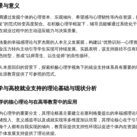
景与意义
调通过发掘个体的心理资本、乐观倾向、希望感与心理韧性等内在资源，
激发”的范式转变高度契合。在积极心理学框架下，辅导员能够通过系统化
在就业过程中的主动适应能力与决策质量。
格曼的幸福感理论与罗杰斯的人本主义发展观，构建以“优势识别—心理
业压力转向主动引导学生实现可持续发展。实践表明，该支持路径不仅有
色转型，形成“以师育生、以生促师”的良性循环。
人本质回归的背景下，探索积极心理学视角下的就业支持体系具有重要的
生涯教育提供了可参照的范式。
学与高校就业支持的理论基础与现状分析
学的核心理论与在高等教育中的应用
为心理学的重要分支，其理论根基主要建立在塞利格曼提出的幸福感理论
绪投入、意义感追寻以及成就实现等多维度加以培育，其理论核心在于引导
每个人都有自我实现的倾向，教育应提供支持性环境以促进个体内在资源
个体发展支持提供了理论依据。