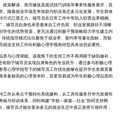
、政策解读、简历修改及面试技巧训练等事务性服务展开，其
求。随着就业市场竞争加剧与职业形态多元化发展，学生群体
持方式已显乏力。辅导员在日常工作中常陷入职责边界模糊、
者”，辅导员自身也承受着来自工作负荷、职业发展路径不清晰
别学生的优势资源，更无法通过积极干预策略助力学生建立内
”。传统指导模式往往聚焦于就业率、签约率等量化指标，而较
员就业支持工作向积极心理学视角转型具有迫切必要性。
品质与心理潜能。该视角下的支持工作不再局限于缺陷修补，
向还有助于辅导员实现自身角色的专业跃升，通过参与积极心理
教育心理学指导下的辅导员工作优化能够在提升学生发展质量
身具备较高的心理资本时，其更容易成为学生积极心理品质的
持工作从单点干预转向系统建构，从工具性服务升华为发展性
考核与培训体系，同时构建“学校—家庭—社会”协同支持网
重构，辅导员才能在复杂多元的就业生态中真正发挥引领作用，