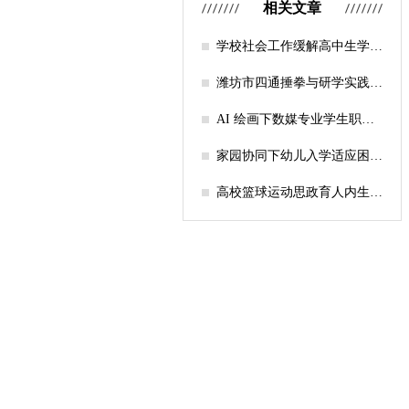
相关文章
学校社会工作缓解高中生学习
压力的实证研究——以“社工
课堂”为介入载体
潍坊市四通捶拳与研学实践教
育融合路径研究
AI 绘画下数媒专业学生职业
认知研究
家园协同下幼儿入学适应困难
的因素及路径
高校篮球运动思政育人内生逻
辑及实践路径