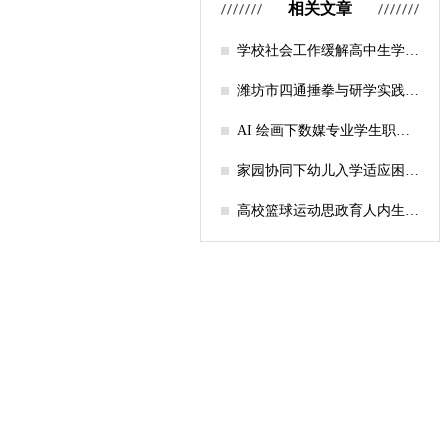
相关文章
学校社会工作缓解高中生学习
压力的实证研究——以“社工
课堂”为介入载体
潍坊市四通捶拳与研学实践教
育融合路径研究
AI 绘画下数媒专业学生职业
认知研究
家园协同下幼儿入学适应困难
的因素及路径
高校篮球运动思政育人内生逻
辑及实践路径