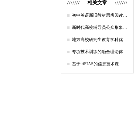
相关文章
初中英语新旧教材思辨阅读任
务设计比较研究
新时代高校辅导员公众形象塑
造的探索
地方高校研究生教育学科优化
机制研究——人工智能赋能路
径探析
专项技术训练的融合理论体系
构建与实践应用研究
基于itiFIAS的信息技术课堂
行为互动分析