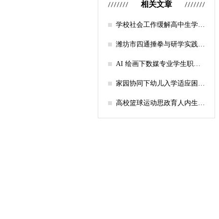
相关文章
学校社会工作缓解高中生学习
压力的实证研究——以“社工
课堂”为介入载体
潍坊市四通捶拳与研学实践教
育融合路径研究
AI 绘画下数媒专业学生职业
认知研究
家园协同下幼儿入学适应困难
的因素及路径
高校篮球运动思政育人内生逻
辑及实践路径