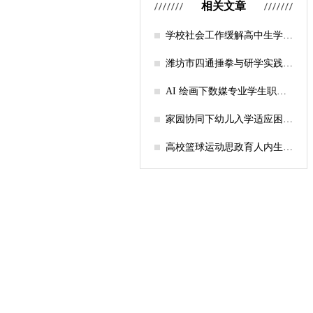
相关文章
学校社会工作缓解高中生学习
压力的实证研究——以“社工
课堂”为介入载体
潍坊市四通捶拳与研学实践教
育融合路径研究
AI 绘画下数媒专业学生职业
认知研究
家园协同下幼儿入学适应困难
的因素及路径
高校篮球运动思政育人内生逻
辑及实践路径