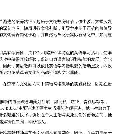
序渐进的培养路径：起始于文化热身环节，借由多种方式激发
的深刻内涵；随后进行文化判断，引导学生基于正确的价值导
的文化营养内化于心，并自然地外化于实际行动之中。如此这
运用具有综合性、关联性和实践性等特点的英语学习活动，使学
活动中获得直接经验，促进自身语言知识和技能的发展、文化
。因此，英语教师可以依托英语学习活动观的活动层次，即以
渐进地感受革命文化的品德价值和文化熏陶。
，探究革命文化融入高中英语阅读教学的实践路径，以期在语
人们所共同推崇的道德观念与美好品质，如无私、敬业、责任感等等，
sand Babies”主要讲述了医生林巧稚的光辉事迹。她一生致力于
诸多艰难的抉择，例如在个人生活与救死扶伤的使命之间，她
选择牺牲自我，奉献他人。
无私奉献精神与革命文化精神高度契合。因此，在学习完单元