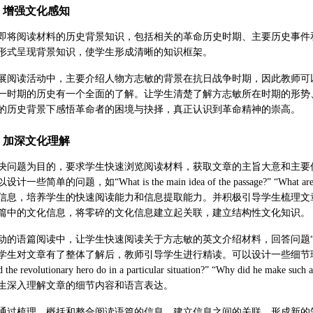
，增强文化感知
即将阅读材料的历史背景知识，包括相关的革命历史时期、主要历史事件
形式呈现背景知识，使学生形成清晰的知识框架。
展阅读活动中，主要介绍人物方志敏的背景在抗日战争时期，因此教师可
一时期的历史有一个全面的了解。让学生清楚了解方志敏所在时期的形势
的历史背景下感悟革命者的困境与抉择，真正认识到革命精神的崇高。
，加深文化理解
决问题为目的，要求学生快速浏览阅读材料，获取文章的主旨大意和主要
单的问题，如“What is the main idea of the passage?” “What are t
信息，培养学生的快速阅读能力和信息提取能力。并积极引导学生梳理文
篇中的文化信息，将零碎的文化信息建立起关联，建立结构性文化知识。
语篇阅读中，让学生快速阅读关于方志敏的英文介绍材料，回答问题“What are the 
生对文章有了整体了解后，教师引导学生进行精读。可以设计一些细节理解问题
d the revolutionary hero do in a particular situation?” “Why did he make such a
帮助学生深入理解文章的细节内容和语言表达。
通过梳理、概括和整合阅读语篇的信息，建立信息之间的关联，形成新的