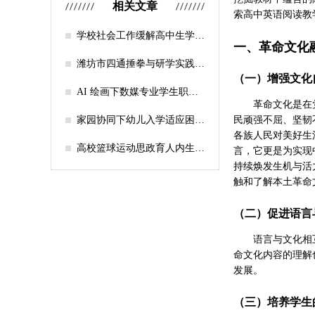
相关文章
索高中英语阅读教
学校社会工作缓解高中生学习
一、革命文化
压力的实证研究——以“社工
课堂”为介入载体
潍坊市四通捶拳与研学实践教
育融合路径研究
（一）增强文化
AI 绘画下数媒专业学生职业
革命文化是在
认知研究
家园协同下幼儿入学适应困难
民顽强不屈、坚韧
的因素及路径
各族人民对美好生
高校篮球运动思政育人内生逻
言，它更是为实现
辑及实践路径
持续焕发生机与活
触和了解本土革命
（二）促进语言
语言与文化相
命文化内容的理解
发展。
（三）培养学生