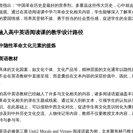
曾指出：“中国革命历史是最好的营养剂。多重温这些伟大历史，心中就
值观。通过在英语阅读课中学习革命文化相关内容，学生能够深入了解革
的爱国情感，培养其坚韧不拔、勇于担当的社会责任感，促进学生的全面
融入高中英语阅读课的教学设计路径
中隐性革命文化元素的提炼
中英语教材
具体的文化因素，如文化个体、文化产品等，精神层面的文化通常以隐性
不会在英语教材中直接呈现，而是囊括在文本内容的深层价值中。因此，
。
的高中英语教材已经融入了许多与文化相关的内容，诸多阅读语篇涵盖丰
革命文化相关的潜在主题或线索。通过深入剖析文本，引领学生的认知从
识。在此基础上，可以借助中西文化对比，促进学生将文化意识转化为秉
涉及到中外历史文化交流、人物传记等内容，教师不仅要教授文本内容，
持与参与等。
语必修第三册 Unit2 Morals and Virtues 阅读语篇为例，文