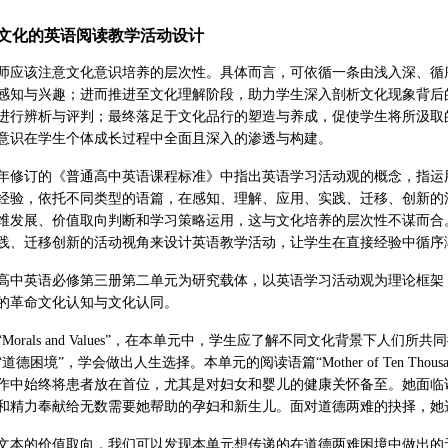
文化的英语阅读教学活动设计
师应该注意文化意识培养的层次性。具体而言，可依循一条由浅入深、循
感知与兴趣；进而推进至文化理解阶段，助力学生深入剖析文化现象背后
进行辨析与评判；最终落足于文化品行的塑造与养成，促使学生将所汲取
意识在学生个体成长过程中全面且深入的渗透与构建。
20年修订的《普通高中英语课程标准》中指出英语学习活动观的概念，指
经验，依托不同类型的语篇，在感知、理解、应用、实践、迁移、创新的
维发展、价值取向判断和学习策略运用，这与文化培养的层次性不谋而合
践、迁移创新的活动视角来设计英语教学活动，让学生在直接经验中循序
高中英语必修第三册第二单元为研究载体，以英语学习活动观为理论框架
的革命文化认知与文化认同。
Morals and Values”，在本单元中，学生应了解不同文化背景下
德困境”，学会做出人生选择。本单元的阅读语篇“Mother of Ten Thou
作中始终将患者放在首位，尤其是对妇女和婴儿的健康关怀备至。她面临
和精力奉献给无数需要她帮助的孕妇和新生儿。面对道德两难的抉择，她
文本的价值取向，我们可以发现本单元想传递的在道德两难困境中做出的