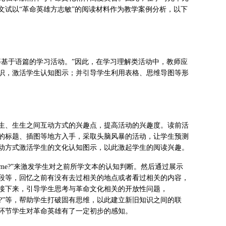
文试以“革命英雄方志敏”的阅读材料作为教学案例分析，以下
等基于语篇的学习活动。”因此，在学习理解类活动中，教师应
识，激活学生认知图示；并引导学生利用表格、思维导图等形
生、生生之间互动方式的兴趣点，提高活动的兴趣度。读前活
的标题、插图等地方入手，采取头脑风暴的活动，让学生预测
动方式激活学生的文化认知图示，以此激起学生的阅读兴趣。
 in her time?”来激发学生对之前所学文本的认知判断。然后通过展示
段等，回忆之前有没有去过相关的地点或者看过相关的内容，
接下来，引导学生思考与革命文化相关的开放性问题，
revolutionary heroes?”等，帮助学生打破固有思维，以此建立新旧知识之间的联
环节学生对革命英雄有了一定初步的感知。