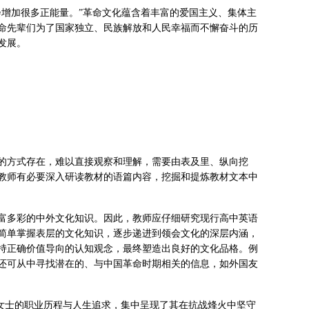
会增加很多正能量。”革命文化蕴含着丰富的爱国主义、集体主
命先辈们为了国家独立、民族解放和人民幸福而不懈奋斗的历
发展。
的方式存在，难以直接观察和理解，需要由表及里、纵向挖
教师有必要深入研读教材的语篇内容，挖掘和提炼教材文本中
富多彩的中外文化知识。因此，教师应仔细研究现行高中英语
简单掌握表层的文化知识，逐步递进到领会文化的深层内涵，
持正确价值导向的认知观念，最终塑造出良好的文化品格。例
还可从中寻找潜在的、与中国革命时期相关的信息，如外国友
本聚焦林巧稚女士的职业历程与人生追求，集中呈现了其在抗战烽火中坚守