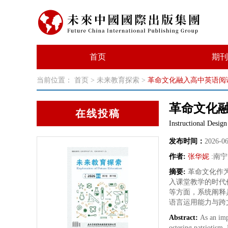
首页
期刊
当前位置：
首页
>
未来教育探索
>
革命文化融入高中英语阅
革命文化
在线投稿
Instructional Desig
发布时间：
2026-0
作者:
张华妮
:
南宁
摘要:
革命文化作
入课堂教学的时代
等方面，系统阐释
语言运用能力与跨
Abstract:
As an impo
ostering patriotism.