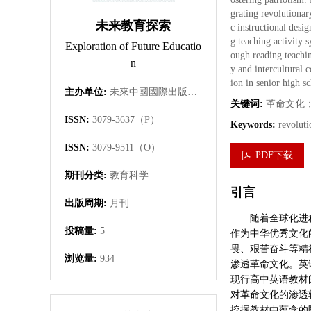
grating revolutionar
未来教育探索
c instructional desi
g teaching activity 
Exploration of Future Educatio
ough reading teachin
n
y and intercultural 
ion in senior high s
主办单位:
未來中國國際出版集團有限公司
关键词:
革命文化
ISSN:
3079-3637（P）
Keywords:
revoluti
ISSN:
3079-9511（O）
PDF下载
期刊分类:
教育科学
引言
出版周期:
月刊
随着全球化进
投稿量:
5
作为中华优秀文化
畏、艰苦奋斗等精
浏览量:
934
渗透革命文化。英
现行高中英语教材
对革命文化的渗透
挖掘教材中蕴含的