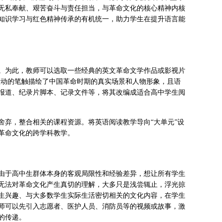
无私奉献、艰苦奋斗与责任担当，与革命文化的核心精神内核
知识学习与红色精神传承的有机统一，助力学生在提升语言能
。为此，教师可以选取一些经典的英文革命文学作品或影视片
生动的笔触描绘了中国革命时期的真实场景和人物形象，且语
报道、纪录片脚本、记录文件等，将其改编成适合高中学生阅
舍弃，整合相关的课程资源。将英语阅读教学导向“大单元”设
革命文化的跨学科教学。
由于高中生群体本身的客观局限性和经验差异，想让所有学生
无法对革命文化产生真切的理解，大多只是浅尝辄止，浮光掠
生兴趣、与大多数学生实际生活密切相关的文化内容，在学生
师可以先引入志愿者、医护人员、消防员等的视频或故事，激
的传递。