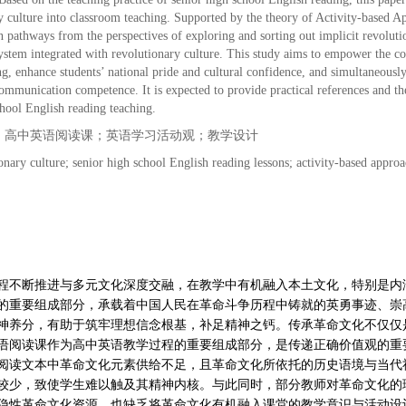
y culture into classroom teaching. Supported by the theory of Activity-based Ap
gn pathways from the perspectives of exploring and sorting out implicit revoluti
system integrated with revolutionary culture. This study aims to empower the co
g, enhance students’ national pride and cultural confidence, and simultaneousl
communication competence. It is expected to provide practical references and the
chool English reading teaching.
；高中英语阅读课；英语学习活动观；教学设计
onary culture; senior high school English reading lessons; activity-based approa
程不断推进与多元文化深度交融，在教学中有机融入本土文化，特别是内
的重要组成部分，承载着中国人民在革命斗争历程中铸就的英勇事迹、崇
神养分，有助于筑牢理想信念根基，补足精神之钙。传承革命文化不仅仅
语阅读课作为高中英语教学过程的重要组成部分，是传递正确价值观的重
阅读文本中革命文化元素供给不足，且革命文化所依托的历史语境与当代
较少，致使学生难以触及其精神内核。与此同时，部分教师对革命文化的
隐性革命文化资源，也缺乏将革命文化有机融入课堂的教学意识与活动设