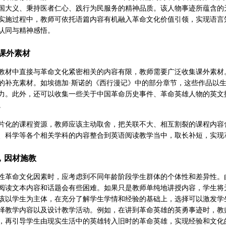
国大义、秉持医者仁心、践行为民服务的精神品质。该人物事迹所蕴含的
实施过程中，教师可依托语篇内容有机融入革命文化价值引领，实现语言
认同与精神感悟。
化课外素材
教材中直接与革命文化紧密相关的内容有限，教师需要广泛收集课外素材
的补充素材。如埃德加·斯诺的《西行漫记》中的部分章节，这些作品以
力。此外，还可以收集一些关于中国革命历史事件、革命英雄人物的英文
。
片化的课程资源，教师应该主动取舍，把关联不大、相互割裂的课程内容
、科学等各个相关学科的内容整合到英语阅读教学当中，取长补短，实现
，因材施教
性革命文化因素时，应考虑到不同年龄阶段学生群体的个体性和差异性。
阅读文本内容和话题会有些困难。如果只是教师单纯地讲授内容，学生将
该以学生为主体，在充分了解学生学情和经验的基础上，选择可以激发学
择教学内容以及设计教学活动。例如，在讲到革命英雄的英勇事迹时，教
，再引导学生由现实生活中的英雄转入旧时的革命英雄，实现经验和文化