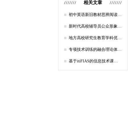
相关文章
初中英语新旧教材思辨阅读任
务设计比较研究
新时代高校辅导员公众形象塑
造的探索
地方高校研究生教育学科优化
机制研究——人工智能赋能路
径探析
专项技术训练的融合理论体系
构建与实践应用研究
基于itiFIAS的信息技术课堂
行为互动分析