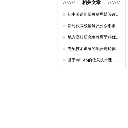
相关文章
初中英语新旧教材思辨阅读任
务设计比较研究
新时代高校辅导员公众形象塑
造的探索
地方高校研究生教育学科优化
机制研究——人工智能赋能路
径探析
专项技术训练的融合理论体系
构建与实践应用研究
基于itiFIAS的信息技术课堂
行为互动分析