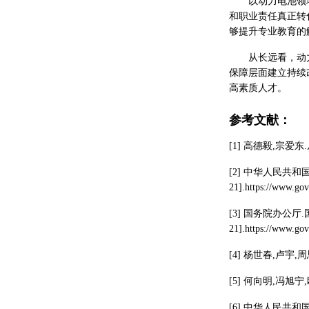
以动力电池领
和职业责任真正转
够提升专业教育的
从长远看，动
保障层面建立持续
高素质人才。
参考文献：
[1] 高德毅,宗爱
[2] 中华人民共和国
21].https://www.go
[3] 国务院办公厅.国
21].https://www.go
[4] 杨世春,卢宇,
[5] 何向明,冯旭宁
[6] 中华人民共和