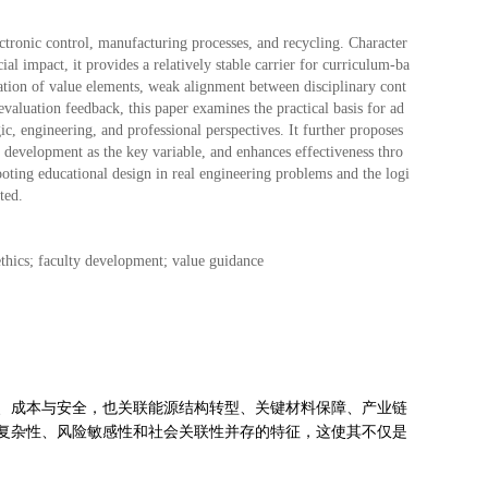
ectronic control, manufacturing processes, and recycling. Character
al impact, it provides a relatively stable carrier for curriculum-ba
ication of value elements, weak alignment between disciplinary cont
evaluation feedback, this paper examines the practical basis for ad
ic, engineering, and professional perspectives. It further proposes
y development as the key variable, and enhances effectiveness thro
oting educational design in real engineering problems and the logi
ted.
ethics; faculty development; value guidance
、成本与安全，也关联能源结构转型、关键材料保障、产业链
复杂性、风险敏感性和社会关联性并存的特征，这使其不仅是