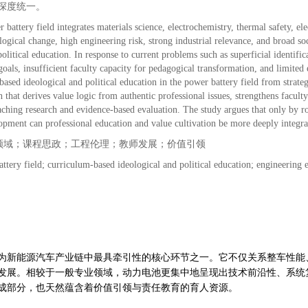
深度统一。
 battery field integrates materials science, electrochemistry, thermal safety, el
logical change, high engineering risk, strong industrial relevance, and broad soci
political education. In response to current problems such as superficial identif
goals, insufficient faculty capacity for pedagogical transformation, and limited 
ased ideological and political education in the power battery field from strateg
that derives value logic from authentic professional issues, strengthens facult
aching research and evidence-based evaluation. The study argues that only by ro
lopment can professional education and value cultivation be more deeply integra
领域；课程思政；工程伦理；教师发展；价值引领
ttery field; curriculum-based ideological and political education; engineering 
为新能源汽车产业链中最具牵引性的核心环节之一。它不仅关系整车性能
发展。相较于一般专业领域，动力电池更集中地呈现出技术前沿性、系统
成部分，也天然蕴含着价值引领与责任教育的育人资源。