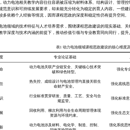
，动力电池相关教学内容往往容易被压缩为材料体系、结构设计、管理控
规范意识和可持续发展要求，却未能充分转化为稳定的育人内容。一些建
较多依赖个人经验等情况，因而课程思政的深度和稳定性仍有提升空间。
电池领域的技术特征与人才培养需求，围绕课程思政建设的现实基础、关
教学深度与技术内涵的前提下，推动价值引领与专业教育同向同行，提升
表1 动力电池领域课程思政建设的核心维度
度
专业论证基础
动力电池关联产业链安全、关键核心技术突
命
强化专
破和绿色转型。
热失控、成组设计与电池管理均直接关联生
任
强化底线思
命财产安全。
行业标准贯穿研发、质量、工艺、安全与合
识
强化标准意
规监管。
回收利用、梯次利用与全生命周期管理体现
展
强化生态文
资源与环境约束。
动力电池涉及材料、电化学、制造、控制、
强化系统思
新