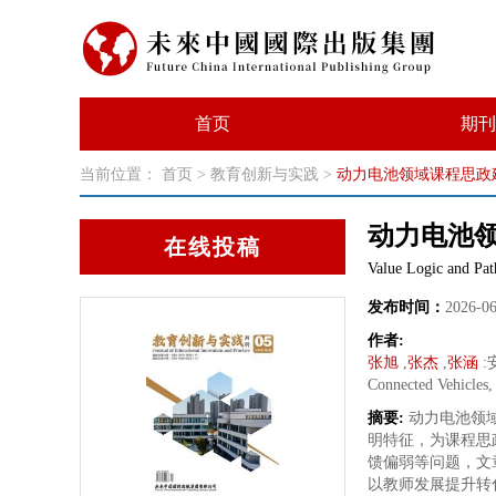
首页
期刊
当前位置：
首页
>
教育创新与实践
>
动力电池领域课程思政
动力电池
在线投稿
Value Logic and Pat
发布时间：
2026-0
作者:
张旭
,
张杰
,
张涵
:
Connected Vehicles,
摘要:
动力电池领
明特征，为课程思
馈偏弱等问题，文
以教师发展提升转