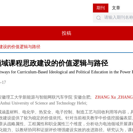
期刊
文章
投稿
建设的价值逻辑与路径
领域课程思政建设的价值逻辑与路径
hways for Curriculum-Based Ideological and Political Education in the Power B
6-17
安徽理工大学新能源与智能网联汽车学院 安徽合肥
;
ZHANG Xu
,
ZHANG 
 Anhui University of Science and Technology Hefei
;
域涵盖材料、电化学、热安全、电子控制、制造工艺与回收利用等内容，
政建设提供了较为稳定的价值依托。针对当前相关教学中价值挖掘偏表层
章从战略属性、工程属性和职业属性三个维度，分析动力电池领域开展课
化能力、以教研协同和证据评价增强建设实效的改进路径。研究认为，课