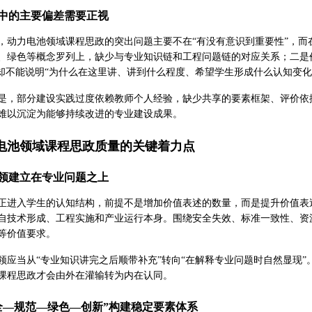
中的主要偏差需要正视
，动力电池领域课程思政的突出问题主要不在“有没有意识到重要性”，而
、绿色等概念罗列上，缺少与专业知识链和工程问题链的对应关系；二是
，却不能说明“为什么在这里讲、讲到什么程度、希望学生形成什么认知变化
是，部分建设实践过度依赖教师个人经验，缺少共享的要素框架、评价依
难以沉淀为能够持续改进的专业建设成果。
电池领域课程思政质量的关键着力点
领建立在专业问题之上
正进入学生的认知结构，前提不是增加价值表述的数量，而是提升价值表
自技术形成、工程实施和产业运行本身。围绕安全失效、标准一致性、资
等价值要求。
领应当从“专业知识讲完之后顺带补充”转向“在解释专业问题时自然显现
课程思政才会由外在灌输转为内在认同。
全—规范—绿色—创新”构建稳定要素体系