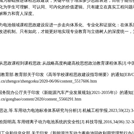
域为基础推进课程思政建设，关键不在于增加多少思政表述，而在于能否
化为学生可理解、可认同、可内化的价值逻辑。只有建立在真实工程问题
解释力和育人深度。
力电池领域课程思政建设应进一步走向体系化、专业化和证据化：在体系
改进机制。只有如此，才能更好地实现专业教育与立德树人的深度统一，
东.从思政课程到课程思政:从战略高度构建高校思想政治教育课程体系[J].中国高等教育,
教育部.教育部关于印发《高等学校课程思政建设指导纲要》的通知[EB/OL].(2020-
v.cn/zhengce/zhengceku/2020-06/06/content_5517606.htm
务院办公厅关于印发《新能源汽车产业发展规划(2021-2035年)》的通知[EB/OL].(
v.cn/gongbao/content/2020/content_5560291.htm
周思达,等.车用动力电池标准体系研究与分析[J].机械工程学报,2023,59(22):3-
,欧阳明高.车用锂离子动力电池系统的安全性[J].科技导报,2016,34(06):32-38
国工业和信息化部.关于印发《新能源汽车动力蓄电池回收利用管理暂行办法》的通知[EB/O