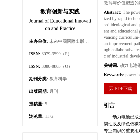
教育与价值塑造的
教育创新与实践
Abstract:
The power
ized by rapid techno
Journal of Educational Innovati
sed ideological and 
on and Practice
ent and educational 
vancing curriculum-b
主办单位:
未來中國國際出版集團有限公司
an improvement path 
ugh collaborative te
ISSN:
3079-3599（P）
c of industrial deve
关键词:
动力电池
ISSN:
3080-0803（O）
Keywords:
power ba
期刊分类:
教育科学
PDF下载
出版周期:
月刊
投稿量:
5
引言
浏览量:
1172
动力电池已成
韧性以及绿色低碳
专业知识的重要组