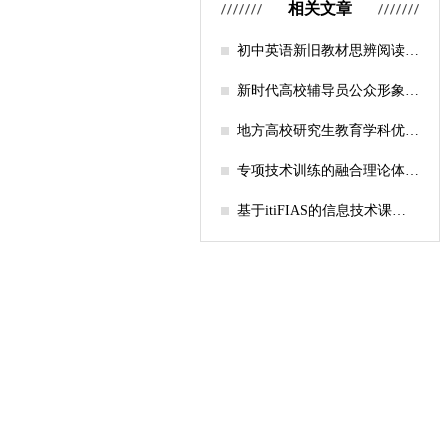
相关文章
初中英语新旧教材思辨阅读任
务设计比较研究
新时代高校辅导员公众形象塑
造的探索
地方高校研究生教育学科优化
机制研究——人工智能赋能路
径探析
专项技术训练的融合理论体系
构建与实践应用研究
基于itiFIAS的信息技术课堂
行为互动分析