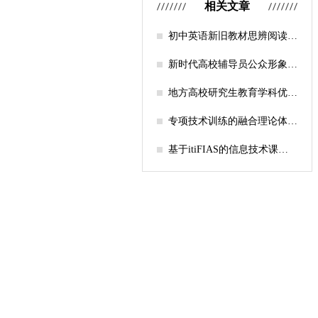
相关文章
初中英语新旧教材思辨阅读任
务设计比较研究
新时代高校辅导员公众形象塑
造的探索
地方高校研究生教育学科优化
机制研究——人工智能赋能路
径探析
专项技术训练的融合理论体系
构建与实践应用研究
基于itiFIAS的信息技术课堂
行为互动分析