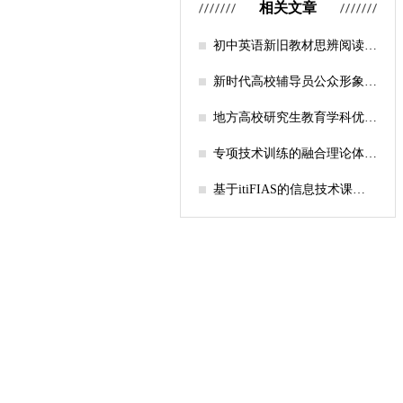
相关文章
初中英语新旧教材思辨阅读任
务设计比较研究
新时代高校辅导员公众形象塑
造的探索
地方高校研究生教育学科优化
机制研究——人工智能赋能路
径探析
专项技术训练的融合理论体系
构建与实践应用研究
基于itiFIAS的信息技术课堂
行为互动分析