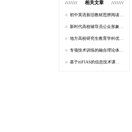
相关文章
初中英语新旧教材思辨阅读任
务设计比较研究
新时代高校辅导员公众形象塑
造的探索
地方高校研究生教育学科优化
机制研究——人工智能赋能路
径探析
专项技术训练的融合理论体系
构建与实践应用研究
基于itiFIAS的信息技术课堂
行为互动分析