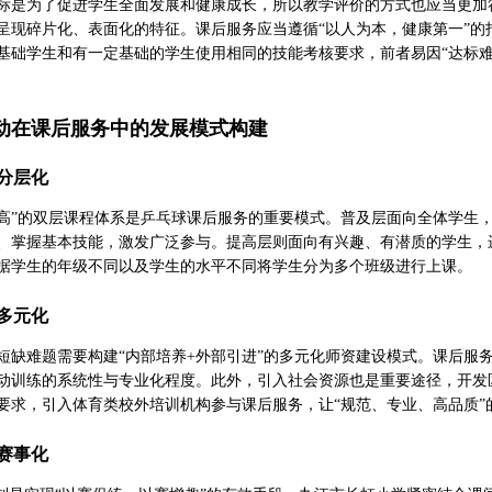
标是为了促进学生全面发展和健康成长，所以教学评价的方式也应当更加
呈现碎片化、表面化的特征。课后服务应当遵循“以人为本，健康第一”的
基础学生和有一定基础的学生使用相同的技能考核要求，前者易因“达标难
动在课后服务中的发展模式构建
分层化
提高”的双层课程体系是乒乓球课后服务的重要模式。普及层面向全体学生
、掌握基本技能，激发广泛参与。提高层则面向有兴趣、有潜质的学生，
据学生的年级不同以及学生的水平不同将学生分为多个班级进行上课。
多元化
短缺难题需要构建“内部培养+外部引进”的多元化师资建设模式。课后服
动训练的系统性与专业化程度。此外，引入社会资源也是重要途径，开发
要求，引入体育类校外培训机构参与课后服务，让“规范、专业、高品质”
赛事化