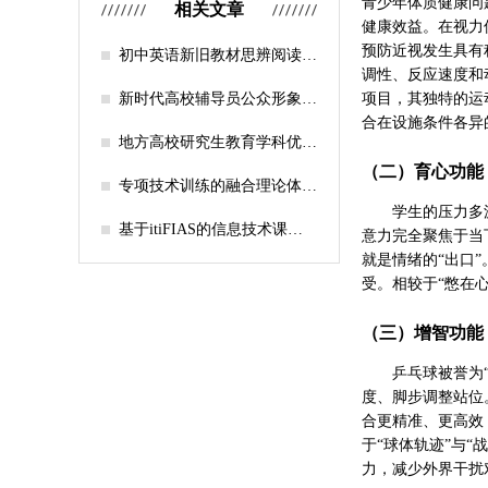
青少年体质健康问
相关文章
健康效益。在视力
预防近视发生具有
初中英语新旧教材思辨阅读任
调性、反应速度和
务设计比较研究
新时代高校辅导员公众形象塑
项目，其独特的运
造的探索
合在设施条件各异
地方高校研究生教育学科优化
机制研究——人工智能赋能路
（二）育心功能
径探析
专项技术训练的融合理论体系
构建与实践应用研究
学生的压力多
基于itiFIAS的信息技术课堂
意力完全聚焦于当
行为互动分析
就是情绪的“出口
受。相较于“憋在
（三）增智功能
乒乓球被誉为
度、脚步调整站位
合更精准、更高效
于“球体轨迹”与
力，减少外界干扰