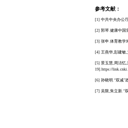
参考文献：
[1] 中共中央办公
[2] 郭琴.健康中国
[3] 张申.体育教学
[4] 王燕华,彭建敏
[5] 景玉慧,周洁忆
19].https://link.cn
[6] 孙晓明.“双减
[7] 吴限,朱立新.