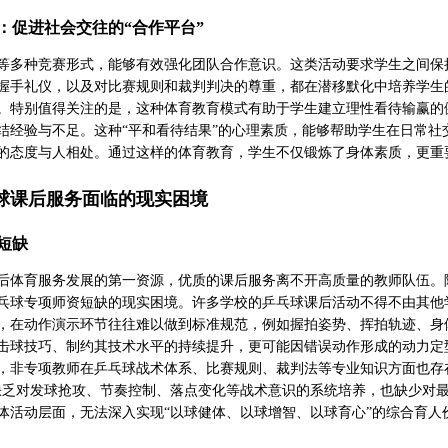
：促进社会交往的“合作平台”
等多种竞赛形式，能够有效强化团队合作意识。这类活动要求学生之间保
握手礼仪，以及对比赛规则和裁判判决的尊重，都在潜移默化中培养学生
。特别值得关注的是，这种体育教育模式有助于学生建立理性看待输赢的
结经验与不足。这种“平和看待结果”的心理素质，能够帮助学生在日常社
的态度与人相处。通过这样的体育教育，学生不仅锻炼了身体素质，更重
球课后服务面临的现实困境
短缺
后体育服务发展的第一资源，优质的课后服务离不开高质量的教师队伍。
乓球专项师资短缺的现实困境。许多学校的乒乓球课后活动不得不由其他
，在动作演示环节往往难以做到标准规范，例如握拍姿势、挥拍轨迹、身
击球技巧、制约其技术水平的持续提升，更可能因错误动作形成的动力定
，非专项教师在乒乓球战术体系、比赛规则、裁判法等专业知识方面也存
缺乏对发球抢攻、节奏控制、落点变化等战术意识的系统培养，也缺少对
体活动层面，无法深入实现“以球健体、以球增智、以球育心”的综合育