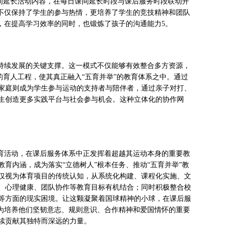
课间延长活动内容，在每日课间延长时段与课后服务时段联动开
制不仅保持了学生的参与热情，更培养了学生的竞技精神和团队
，在提高学习效率的同时，也锻炼了孩子的沟通能力5。
可持续发展的关键支撑。这一模式不仅能够有效整合多方资源，
的育人工程，使其真正融入“五育并举”的教育体系之中。通过
家庭则成为学生参与运动的支持者与陪伴者，通过亲子对打、
生创造更多实践平台与社会参与机会。这种立体化的协作网
体育活动，在课后服务体系中正发挥着超越其运动本身的重要教
育内涵，成为落实“立德树人”根本任务、推动“五育并举”教
仅视为体育项目的传统认知，从系统化构建、课程化实施、文
、心理健康、团队协作等教育目标有机结合；同时积极整合校
等方面的现实困境。让这颗凝聚着国球精神的小球，在课后服
成为培养他们坚韧意志、规则意识、合作精神和爱国情怀的重要
续贡献其独特而深远的力量。