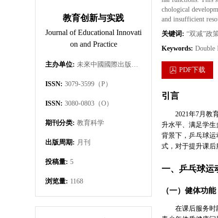
chological developme
教育创新与实践
and insufficient res
Journal of Educational Innovati
关键词:
“双减”政
on and Practice
Keywords:
Double R
主办单位:
未來中國國際出版集團有限公司
PDF下载
ISSN:
3079-3599（P）
引言
ISSN:
3080-0803（O）
2021年7
期刊分类:
教育科学
升水平、满足学生
背景下，乒乓球运
出版周期:
月刊
式，对于提升课后
投稿量:
5
一、乒乓球运
浏览量:
1168
（一）健体功能
在课后服务时