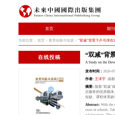
首页
期刊
当前位置：
首页
>
教育创新与实践
>
“双减”背景下乒乓球
“双减”背
在线投稿
A Study on the Deve
发布时间：
2026-0
作者:
王泽宇
:
成都
摘要:
随着“双减
后服务的优质载体
短缺、课程体系缺
Abstract:
With the 
vices in schools. Tab
nal functions. This s