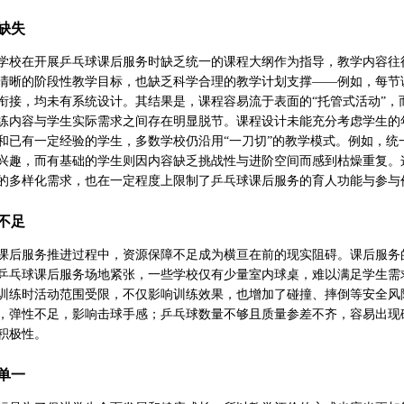
缺失
学校在开展乒乓球课后服务时缺乏统一的课程大纲作为指导，教学内容往往
清晰的阶段性教学目标，也缺乏科学合理的教学计划支撑——例如，每节
衔接，均未有系统设计。其结果是，课程容易流于表面的“托管式活动”
练内容与学生实际需求之间存在明显脱节。课程设计未能充分考虑学生的
和已有一定经验的学生，多数学校仍沿用“一刀切”的教学模式。例如，
兴趣，而有基础的学生则因内容缺乏挑战性与进阶空间而感到枯燥重复。
的多样化需求，也在一定程度上限制了乒乓球课后服务的育人功能与参与
不足
课后服务推进过程中，资源保障不足成为横亘在前的现实阻碍。课后服务
乒乓球课后服务场地紧张，一些学校仅有少量室内球桌，难以满足学生需
训练时活动范围受限，不仅影响训练效果，也增加了碰撞、摔倒等安全风
，弹性不足，影响击球手感；乒乓球数量不够且质量参差不齐，容易出现
积极性。
单一