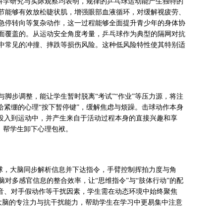
。科学研究与实际观察均表明，规律的乒乓球运动能产生独特的
节能够有效放松睫状肌，增强眼部血液循环，对缓解视疲劳、
急停转向等复杂动作，这一过程能够全面提升青少年的身体协
面覆盖的。从运动安全角度考量，乒乓球作为典型的隔网对抗
中常见的冲撞、摔跌等损伤风险。这种低风险特性使其特别适
脚步调整，能让学生暂时脱离“考试”“作业”等压力源，将注
给紧绷的心理“按下暂停键”，缓解焦虑与烦躁。击球动作本身
心投入到运动中，并产生来自于活动过程本身的直接兴趣和享
，帮学生卸下心理包袱。
来球，大脑同步解析信息并下达指令，手臂控制挥拍力度与角
对多感官信息的整合效率，让“思维指令”与“肢体行动”的配
噪音、对手假动作等干扰因素，学生需在动态环境中始终聚焦
强大脑的专注力与抗干扰能力，帮助学生在学习中更易集中注意