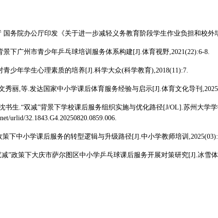
厅 国务院办公厅印发《关于进一步减轻义务教育阶段学生作业负担和校外培训负担的
背景下广州市青少年乒乓球培训服务体系构建[J].体育视野,2021(22):6-8.
对青少年学生心理素质的培养[J].科学大众(科学教育),2018(11):7.
,文秀丽,等.发达国家中小学课后体育服务经验与启示[J].体育文化导刊,2025(05)
,沈书生.“双减”背景下学校课后服务组织实施与优化路径[J/OL].苏州大学学报(教育
ki.net/urlid/32.1843.G4.20250820.0859.006.
”政策下中小学课后服务的转型逻辑与升级路径[J].中小学教师培训,2025(03):10
“双减”政策下大庆市萨尔图区中小学乒乓球课后服务开展对策研究[J].冰雪体育创新研究,