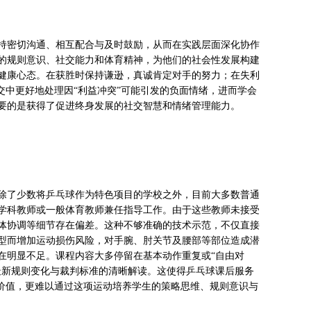
持密切沟通、相互配合与及时鼓励，从而在实践层面深化协作
的规则意识、社交能力和体育精神，为他们的社会性发展构建
健康心态。在获胜时保持谦逊，真诚肯定对手的努力；在失利
交中更好地处理因“利益冲突”可能引发的负面情绪，进而学会
要的是获得了促进终身发展的社交智慧和情绪管理能力。
除了少数将乒乓球作为特色项目的学校之外，目前大多数普通
学科教师或一般体育教师兼任指导工作。由于这些教师未接受
体协调等细节存在偏差。这种不够准确的技术示范，不仅直接
型而增加运动损伤风险，对手腕、肘关节及腰部等部位造成潜
在明显不足。课程内容大多停留在基本动作重复或“自由对
最新规则变化与裁判标准的清晰解读。这使得乒乓球课后服务
人价值，更难以通过这项运动培养学生的策略思维、规则意识与