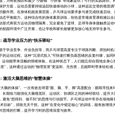
题，为有效预防和减少“小眼镜”“小胖墩”等现象提供了可行的实践路径
保护方面，运动员需要持续追踪快速移动的小球，这种远近交替的视觉调
积极作用。在身体机能发展层面，乒乓球运动要求参与者完成快速启动、
动态平衡能力。这种综合性的身体素质训练，恰恰是常规体育课程难以全
动形式将双方运动员物理隔离，完全避免了篮球、足球等身体接触类运动
的校园环境中广泛开展，也让学校和家长能够更加放心地支持学生参与。
：疏导学业压力的“快乐驿站”
源于学业竞争、作业负担等，而乒乓球需高度专注于球路判断、挥拍时机与
下的运动过程。这种“沉浸式投入”可快速打断负面思绪的反复纠缠，如同
”。运动能带来流畅的情绪体验。在这种状态下，人们能忘却自我地全身
心里”，这种通过运动的“物理宣泄”更温和、无伤害，且能即时带来轻松感
：激活大脑思维的“智慧体操”
“大脑的体操”。一次有效击球需“眼、脑、手、脚”高度配合：眼睛寻找
。长期练习能强化大脑视觉区、运动区、协调区之间的神经联结，提升大脑
，避免“想得到、做不到”的思维与行动脱节。乒乓球运动中常存在场地
“战术目标”，排除无关干扰。这种“在变化中锁定核心”的训练，能有效增
对思维的打断，提升学习时的思维深度与效率。