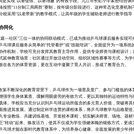
机制是实现“以赛促练、以赛增趣”的有效手段。九江市长虹小学紧密结合
格按照“11分制三局两胜”赛制，按年级分阶段进行。这种常态化竞赛机
分校采用“以老带新”的教学模式，让高年级的学生辅助老师进行教学指导
协同化
家庭—社区”三位一体的协同联动模式，已成为推动乒乓球课后服务实现
乒乓球课后服务从简单的“托管看护”或“技能培训”，全面提升为一项系统
协作机制，学校可充分发挥其教育主导作用，提供专业师资与课程设计；
式延伸教育场景；社区通过开放活动空间、组织区域性赛事等方式，为学
散在各方的体育资源，更在互动中凝聚了育人共识，形成了教育合力。
”政策不断深化的教育背景下，乒乓球作为一项普及度广、参与门槛低的
增强学生身体素质、缓解用眼疲劳的有效方式，更以其独特的运动特性与教
载体。学校应当充分认识到乒乓球运动所蕴含的多元育人价值，突破将其
面推进其发展。通过制定科学连贯的课程体系，将乒乓球教学与品格塑造
入专业教练、共建训练基地、开发校本课程，切实解决师资、场地、器材
正“转动”起来、焕发活力，使其不仅成为学生强健体魄的锻炼方式，更
乒乓球才能在新时代教育体系中，为培养身心健康、全面发展的青少年持