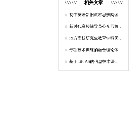
相关文章
初中英语新旧教材思辨阅读任
务设计比较研究
新时代高校辅导员公众形象塑
造的探索
地方高校研究生教育学科优化
机制研究——人工智能赋能路
径探析
专项技术训练的融合理论体系
构建与实践应用研究
基于itiFIAS的信息技术课堂
行为互动分析