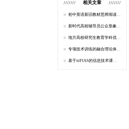
相关文章
初中英语新旧教材思辨阅读任
务设计比较研究
新时代高校辅导员公众形象塑
造的探索
地方高校研究生教育学科优化
机制研究——人工智能赋能路
径探析
专项技术训练的融合理论体系
构建与实践应用研究
基于itiFIAS的信息技术课堂
行为互动分析