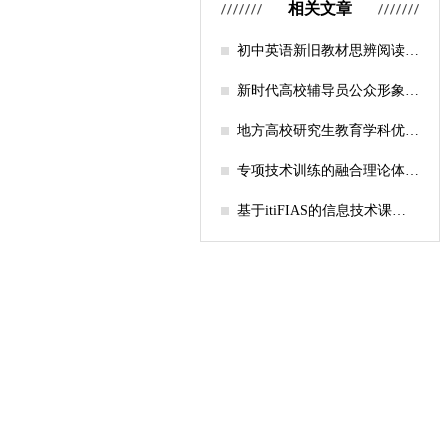
相关文章
初中英语新旧教材思辨阅读任
务设计比较研究
新时代高校辅导员公众形象塑
造的探索
地方高校研究生教育学科优化
机制研究——人工智能赋能路
径探析
专项技术训练的融合理论体系
构建与实践应用研究
基于itiFIAS的信息技术课堂
行为互动分析