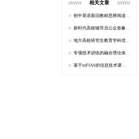
相关文章
初中英语新旧教材思辨阅读任
务设计比较研究
新时代高校辅导员公众形象塑
造的探索
地方高校研究生教育学科优化
机制研究——人工智能赋能路
径探析
专项技术训练的融合理论体系
构建与实践应用研究
基于itiFIAS的信息技术课堂
行为互动分析