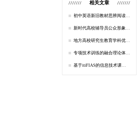
相关文章
初中英语新旧教材思辨阅读任
务设计比较研究
新时代高校辅导员公众形象塑
造的探索
地方高校研究生教育学科优化
机制研究——人工智能赋能路
径探析
专项技术训练的融合理论体系
构建与实践应用研究
基于itiFIAS的信息技术课堂
行为互动分析