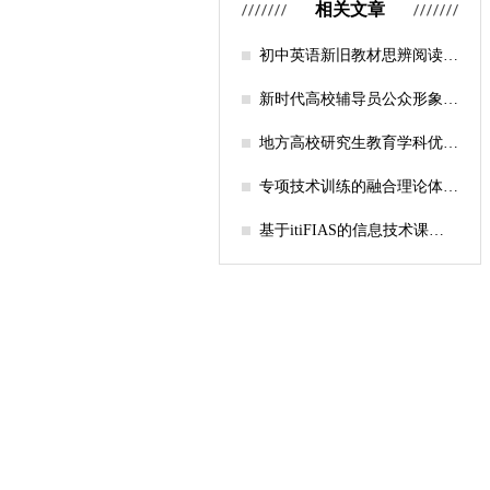
相关文章
初中英语新旧教材思辨阅读任
务设计比较研究
新时代高校辅导员公众形象塑
造的探索
地方高校研究生教育学科优化
机制研究——人工智能赋能路
径探析
专项技术训练的融合理论体系
构建与实践应用研究
基于itiFIAS的信息技术课堂
行为互动分析