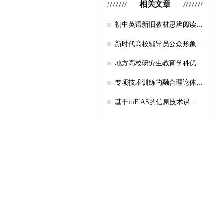
相关文章
初中英语新旧教材思辨阅读任
务设计比较研究
新时代高校辅导员公众形象塑
造的探索
地方高校研究生教育学科优化
机制研究——人工智能赋能路
径探析
专项技术训练的融合理论体系
构建与实践应用研究
基于itiFIAS的信息技术课堂
行为互动分析