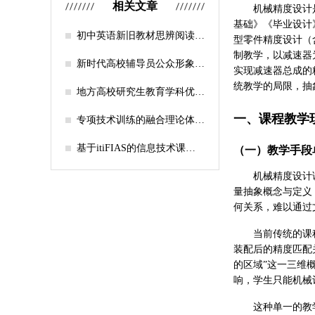
相关文章
机械精度设计
基础》《毕业设计
初中英语新旧教材思辨阅读任
型零件精度设计（
务设计比较研究
制教学，以减速器
新时代高校辅导员公众形象塑
实现减速器总成的
造的探索
统教学的局限，抽
地方高校研究生教育学科优化
机制研究——人工智能赋能路
一、课程教学
径探析
专项技术训练的融合理论体系
构建与实践应用研究
基于itiFIAS的信息技术课堂
（一）教学手段
行为互动分析
机械精度设计
量抽象概念与定义
何关系，难以通过
当前传统的课
装配后的精度匹配
的区域”这一三维
响，学生只能机械
这种单一的教