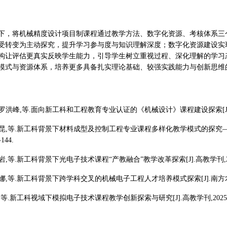
下，将机械精度设计项目制课程通过教学方法、数字化资源、考核体系三
受转变为主动探究，提升学习参与度与知识理解深度；数字化资源建设实
构让评估更真实反映学生能力，引导学生树立重视过程、深化理解的学习
模式与资源体系，培养更多具备扎实理论基础、较强实践能力与创新思维
,罗洪峰,等.面向新工科和工程教育专业认证的《机械设计》课程建设探索[J].机械设计,
雨,唐昆,等.新工科背景下材料成型及控制工程专业课程多样化教学模式的探究
-144.
岩岩,等.新工科背景下光电子技术课程“产教融合”教学改革探索[J].高教学刊,2025,11
王娜,等.新工科背景下跨学科交叉的机械电子工程人才培养模式探索[J].南方农机,2025,
彪,等.新工科视域下模拟电子技术课程教学创新探索与研究[J].高教学刊,2025,11(2