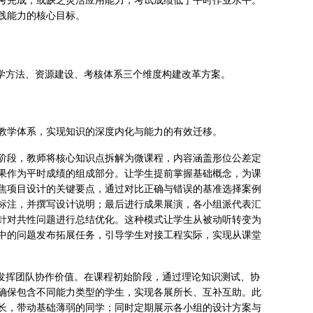
考完成，或缺乏灵活应用能力，考试成绩低于平时作业水平。
践能力的核心目标。
教学方法、资源建设、考核体系三个维度构建改革方案。
教学体系，实现知识的深度内化与能力的有效迁移。
阶段，教师将核心知识点拆解为微课程，内容涵盖形位公差定
果作为平时成绩的组成部分。让学生提前掌握基础概念，为课
焦项目设计的关键要点，通过对比正确与错误的基准选择案例
标注，并撰写设计说明；最后进行成果展演，各小组派代表汇
针对共性问题进行总结优化。这种模式让学生从被动听转变为
中的问题发布拓展任务，引导学生对接工程实际，实现从课堂
分发挥团队协作价值。在课程初始阶段，通过理论知识测试、协
确保包含不同能力类型的学生，实现各展所长、互补互助。此
长，带动基础薄弱的同学；同时定期展示各小组的设计方案与