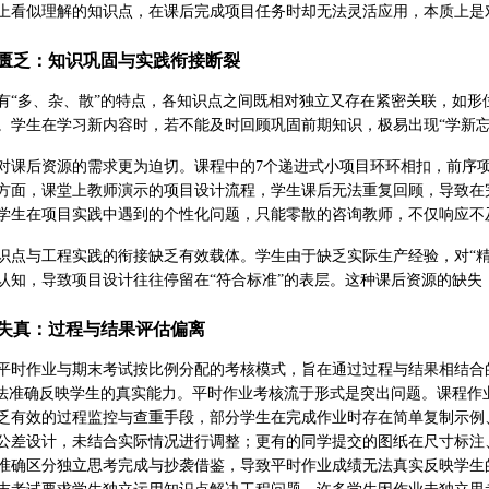
上看似理解的知识点，在课后完成项目任务时却无法灵活应用，本质上是
匮乏：知识巩固与实践衔接断裂
有“多、杂、散”的特点，各知识点之间既相对独立又存在紧密关联，如
。学生在学习新内容时，若不能及时回顾巩固前期知识，极易出现“学新忘
对课后资源的需求更为迫切。课程中的7个递进式小项目环环相扣，前序
方面，课堂上教师演示的项目设计流程，学生课后无法重复回顾，导致在
学生在项目实践中遇到的个性化问题，只能零散的咨询教师，不仅响应不
识点与工程实践的衔接缺乏有效载体。学生由于缺乏实际生产经验，对“精
认知，导致项目设计往往停留在“符合标准”的表层。这种课后资源的缺失
失真：过程与结果评估偏离
平时作业与期末考试按比例分配的考核模式，旨在通过过程与结果相结合
无法准确反映学生的真实能力。平时作业考核流于形式是突出问题。课程
乏有效的过程监控与查重手段，部分学生在完成作业时存在简单复制示例
公差设计，未结合实际情况进行调整；更有的同学提交的图纸在尺寸标注
准确区分独立思考完成与抄袭借鉴，导致平时作业成绩无法真实反映学生