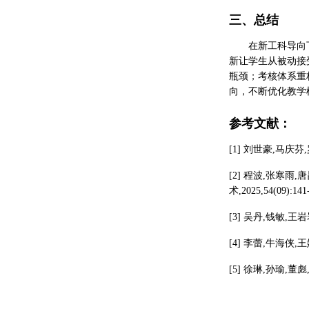
三、总结
在新工科导向
新让学生从被动接
瓶颈；考核体系重
向，不断优化教学
参考文献：
[1] 刘世豪,马庆芬
[2] 程波,张寒
术,2025,54(09):141
[3] 吴丹,钱敏,王
[4] 李蕾,牛海侠,
[5] 徐琳,孙瑜,董