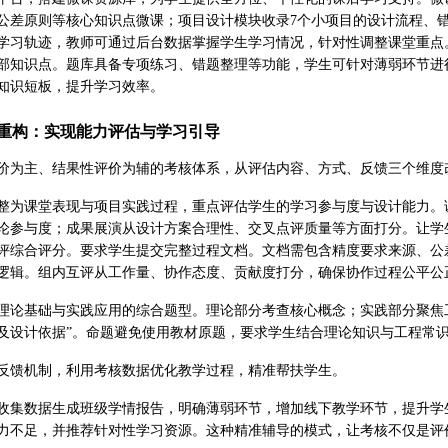
公差原则等核心知识点微课；项目设计模块收录7个小项目的设计流程、
学习轨迹，教师可通过后台数据掌握学生学习情况，针对性调整课堂重点
部知识点。题库具备专项练习、错题整理等功能，学生可针对薄弱环节进
知识短板，提升学习效率。
重构：实现能力评估与学习引导
价为主、结果性评价为辅的考核体系，从评估内容、方式、反馈三个维度
整为课堂表现与项目实践过程，重点评估学生的学习参与度与设计能力。
论参与度；成果展演从设计方案合理性、交叉点评质量等方面打分。让学
评综合评分。要求学生提交完整过程文档。文档需包含精度要求来源、公
逻辑。组内互评从工作量、协作态度、贡献度打分，确保协作过程公平公
理论基础与实践应用的综合题型。理论部分考查核心概念；实践部分聚焦
及设计依据”。命题避免使用教材原题，要求学生结合理论知识与工程常
反馈机制，利用考核数据优化教学过程，精准帮扶学生。
收集数据生成班级学情报告，明确薄弱环节，增加线下教学环节，提升学
力不足，并推荐针对性学习资源。这种精准辅导的模式，让考核不仅是评