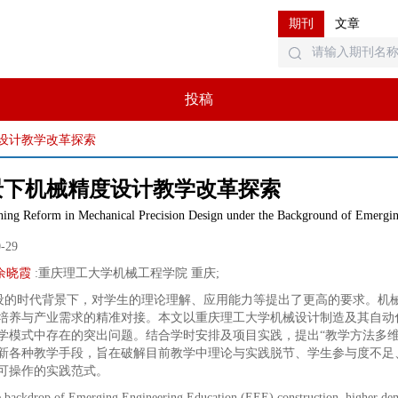
期刊
文章
投稿
设计教学改革探索
景下机械精度设计教学改革探索
hing Reform in Mechanical Precision Design under the Background of Emergi
0-29
余晓霞
:
重庆理工大学机械工程学院 重庆
;
设的时代背景下，对学生的理论理解、应用能力等提出了更高的要求。机
培养与产业需求的精准对接。本文以重庆理工大学机械设计制造及其自动
学模式中存在的突出问题。结合学时安排及项目实践，提出“教学方法多
新各种教学手段，旨在破解目前教学中理论与实践脱节、学生参与度不足
可操作的实践范式。
 backdrop of Emerging Engineering Education (EEE) construction, higher deman