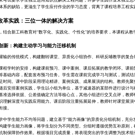
末考试要求学生独立运用知识点解决工程问题，许多学生因作业未独立思
体系的缺陷，更滋生了学生应付作业的学习态度，背离了课程培养工程实
改革实践：三位一体的解决方案
，结合新工科教育对“数字化、实践化、个性化”的培养要求，本课程从
创新：构建主动学习与能力迁移机制
灌输的传统模式，构建翻转课堂、异质化小组协作、科研反哺教学的复合
课程学时的安排，构建课前预习、课中案例、课后拓展的教学闭环。课前
等基础内容，配套发布预习任务。学生需在课前完成学习与测试，测试结
足时间。课中阶段采用理论精讲、案例实践、成果展演的结构。教师先聚
随后安排案例实践，学生以小组为单位，基于减速器的某部件进行设计与
基准选择依据、公差值确定方法等核心点，其他小组进行交叉点评，教师
识理解深度与实践应用能力。课后阶段注重拓展延伸，教师针对课堂展演
衔接。
学中学生能力不均等问题，建立基于“能力画像”的异质化分组机制，充
构建学生能力画像，将学生划分为不同类型。分组时遵循优势互补原则，
机制保障协作效果。根据项目完成质量，将表现突出的学生调整为技术组