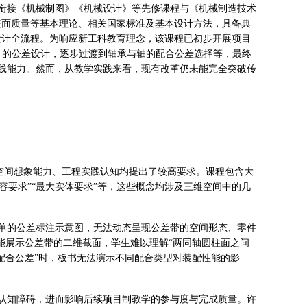
是衔接《机械制图》《机械设计》等先修课程与《机械制造技术
表面质量等基本理论、相关国家标准及基本设计方法，具备典
设计全流程。为响应新工科教育理念，该课程已初步开展项目
）的公差设计，逐步过渡到轴承与轴的配合公差选择等，最终
践能力。然而，从教学实践来看，现有改革仍未能完全突破传
的空间想象能力、工程实践认知均提出了较高要求。课程包含大
容要求”“最大实体要求”等，这些概念均涉及三维空间中的几
单的公差标注示意图，无法动态呈现公差带的空间形态、零件
能展示公差带的二维截面，学生难以理解“两同轴圆柱面之间
配合公差”时，板书无法演示不同配合类型对装配性能的影
认知障碍，进而影响后续项目制教学的参与度与完成质量。许