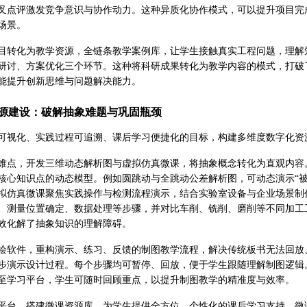
叉点评激发竞争意识与协作动力。这种异质化协作模式，可以提升项目完
场景。
目转化为教学资源，全链条教学案例库，让学生接触真实工程问题，理解
研讨、方案优化三个环节。这种将科研成果转化为教学内容的模式，打破
能提升创新思维与问题解决能力。
源建设：破解抽象难题与巩固瓶颈
可视化、实践过程可追溯、课后学习便捷化的目标，构建多维度数字化资
难点，开发三维动态解析图与虚拟仿真微课，将抽象概念转化为直观内容
核心知识点的动态模型。例如圆跳动与全跳动公差解析图，可动态演示“
拟仿真微课聚焦实践操作与检测流程演示，结合实验室设备与企业场景制
、测量位置确定、数据处理等步骤，并对比车削、铣削、磨削等不同加工
效化解了抽象知识的理解障碍。
绘软件，重构演示、练习、反馈的制图教学流程，解决传统板书无法回放
步演示设计过程。每个步骤均可暂停、回放，便于学生跟随理解制图逻辑
至学习平台，学生可随时回顾重点，以提升制图教学的精准度与效率。
平台，搭建微课资源库，为学生提供全方位、个性化的课后学习支持。微