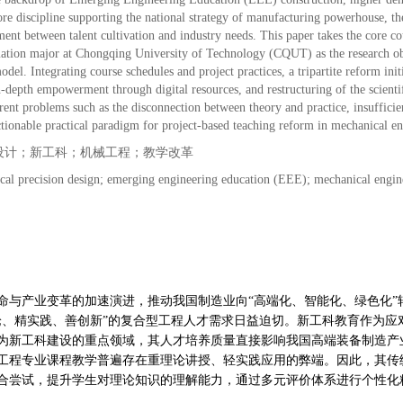
 core discipline supporting the national strategy of manufacturing powerhouse, 
nment between talent cultivation and industry needs. This paper takes the core
tion major at Chongqing University of Technology (CQUT) as the research objec
odel. Integrating course schedules and project practices, a tripartite reform in
-depth empowerment through digital resources, and restructuring of the scienti
rrent problems such as the disconnection between theory and practice, insuffic
tionable practical paradigm for project-based teaching reform in mechanical e
设计；新工科；机械工程；教学改革
cal precision design; emerging engineering education (EEE); mechanical engin
命与产业变革的加速演进，推动我国制造业向“高端化、智能化、绿色化
论、精实践、善创新”的复合型工程人才需求日益迫切。新工科教育作为
为新工科建设的重点领域，其人才培养质量直接影响我国高端装备制造产
工程专业课程教学普遍存在重理论讲授、轻实践应用的弊端。因此，其传
合尝试，提升学生对理论知识的理解能力，通过多元评价体系进行个性化