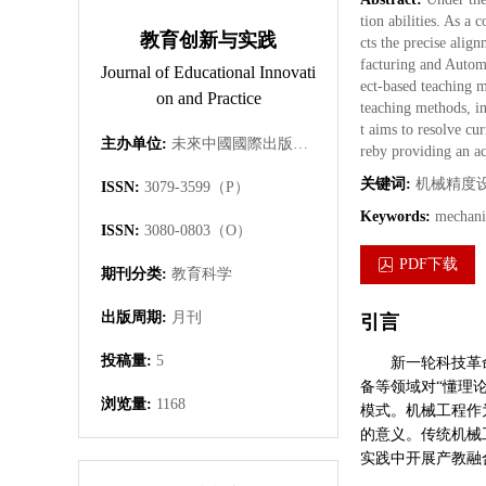
tion abilities. As a
教育创新与实践
cts the precise alig
facturing and Automa
Journal of Educational Innovati
ect-based teaching m
on and Practice
teaching methods, in
t aims to resolve cu
主办单位:
未來中國國際出版集團有限公司
reby providing an ac
关键词:
机械精度
ISSN:
3079-3599（P）
Keywords:
mechani
ISSN:
3080-0803（O）
PDF下载
期刊分类:
教育科学
出版周期:
月刊
引言
投稿量:
5
新一轮科技革
备等领域对“懂理
浏览量:
1168
模式。机械工程作
的意义。传统机械
实践中开展产教融