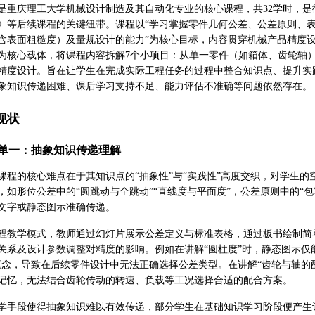
是重庆理工大学机械设计制造及其自动化专业的核心课程，共32学时，
》等后续课程的关键纽带。课程以“学习掌握零件几何公差、公差原则、
含表面粗糙度）及量规设计的能力”为核心目标，内容贯穿机械产品精度
为核心载体，将课程内容拆解7个小项目：从单一零件（如箱体、齿轮轴
精度设计。旨在让学生在完成实际工程任务的过程中整合知识点、提升实
象知识传递困难、课后学习支持不足、能力评估不准确等问题依然存在。
现状
单一：抽象知识传递理解
课程的核心难点在于其知识点的“抽象性”与“实践性”高度交织，对学生
，如形位公差中的“圆跳动与全跳动”“直线度与平面度”，公差原则中的“包
文字或静态图示准确传递。
程教学模式，教师通过幻灯片展示公差定义与标准表格，通过板书绘制简
关系及设计参数调整对精度的影响。例如在讲解“圆柱度”时，静态图示仅
概念，导致在后续零件设计中无法正确选择公差类型。在讲解“齿轮与轴的
记忆，无法结合齿轮传动的转速、负载等工况选择合适的配合方案。
学手段使得抽象知识难以有效传递，部分学生在基础知识学习阶段便产生