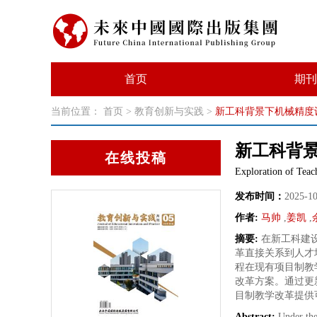
首页
期刊
当前位置：
首页
>
教育创新与实践
>
新工科背景下机械精度
新工科背
在线投稿
Exploration of Teac
发布时间：
2025-1
作者:
马帅
,
姜凯
,
摘要:
在新工科建
革直接关系到人才
程在现有项目制教
改革方案。通过更
目制教学改革提供
Abstract:
Under the