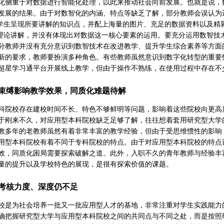
化侧重于对数据进行智能化处理，以此来推动社会向前发展。也就是说，
发展的结果。由于对数智化的内涵、特点等缺乏了解，部分教师会误认为运
向学生呈现所要讲解的知识点，并配上海量的图片、充足的数据资料以及精
行理论讲解，并没有体现出对数据这一核心要素的运用。要充分运用数智技
分教师并没有充分意识到数智技术在改进教学、提升学生综合素养等方面
新的要求，教师要扮演多种角色。有些教师虽然意识到数字化转型的重要
超星学习通平台开展线上教学，但由于操作不熟练，在使用过程中存在不
束缚影响教学效果，同质化难题待解
科院校存在建校时间不长、特色不够鲜明等问题，影响着这些院校向更高
于刚来不久，对应用型本科院校缺乏足够了解，往往想着套用研究型大学
教多年的老教师虽然有着非常丰富的教学经验，但由于受思维惯性的影响
用型本科院校有着不同于专科院校的特点。由于对应用型本科院校的特点
效，同质化困局需要探索破解之道。此外，入职不久的青年教师与经验丰
量的提升以及学校特色的展现，是很有探索价值的课题。
考核力度、深度仍不足
校是为社会培养一批又一批应用型人才的基地，非常注重对学生实践能力
确把握研究型大学与应用型本科院校之间的共同点与不同之处，而是按照