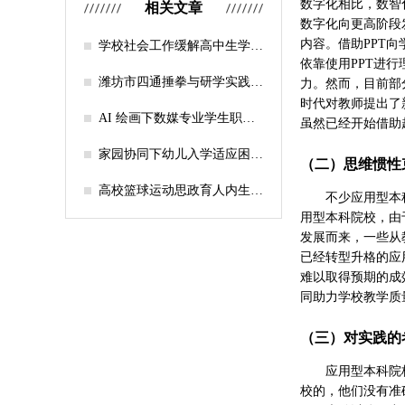
数字化相比，数智
相关文章
数字化向更高阶段
内容。借助PPT
学校社会工作缓解高中生学习
压力的实证研究——以“社工
依靠使用PPT进
课堂”为介入载体
潍坊市四通捶拳与研学实践教
力。然而，目前部
育融合路径研究
时代对教师提出了
AI 绘画下数媒专业学生职业
虽然已经开始借助
认知研究
家园协同下幼儿入学适应困难
（二）思维惯性
的因素及路径
高校篮球运动思政育人内生逻
不少应用型本
辑及实践路径
用型本科院校，由
发展而来，一些从
已经转型升格的应
难以取得预期的成
同助力学校教学质
（三）对实践的
应用型本科院
校的，他们没有准