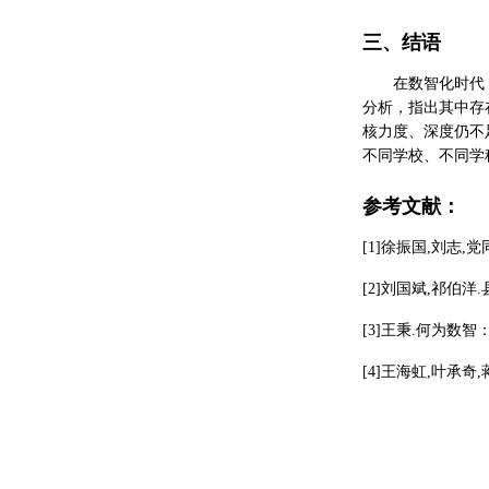
三、结语
在数智化时代
分析，指出其中存
核力度、深度仍不
不同学校、不同学
参考文献：
[1]徐振国,刘志,党
[2]刘国斌,祁伯洋.
[3]王秉.何为数智：数
[4]王海虹,叶承奇,