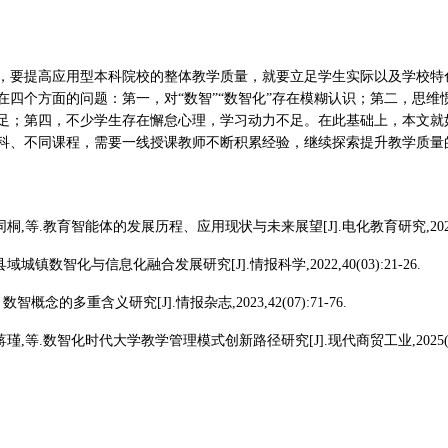
，要提高应用型本科院校的整体教学质量，就要立足学生实际以及学校特
在四个方面的问题：第一，对“数智”“数智化”存在模糊认识；第二，思
足；第四，不少学生存在懈怠心理，学习动力不足。在此基础上，本文就
科、不同课程，需要一线授课教师不断积累经验，继续探索提升教学质量
同桐,等.教育智能体的发展历程、应用现状与未来展望[J].电化教育研究,2021,42(1
县域城镇数智化与信息化融合发展研究[J].情报科学,2022,40(03):21-26.
智概念的多重含义研究[J].情报杂志,2023,42(07):71-76.
蒋瑾,等.数智化时代大学教学管理模式创新路径研究[J].现代商贸工业,2025(02):