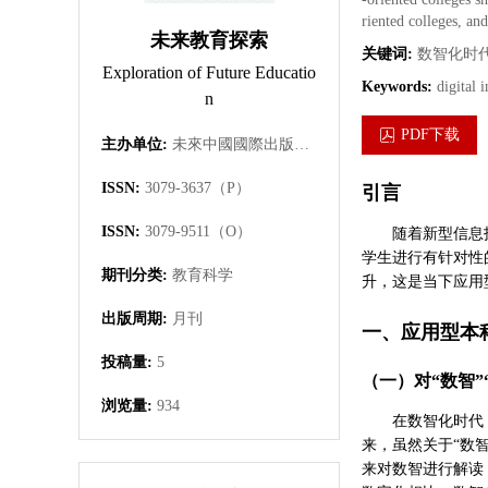
riented colleges, an
未来教育探索
关键词:
数智化时
Exploration of Future Educatio
Keywords:
digital 
n
PDF下载
主办单位:
未來中國國際出版集團有限公司
ISSN:
3079-3637（P）
引言
ISSN:
3079-9511（O）
随着新型信息
学生进行有针对性
期刊分类:
教育科学
升，这是当下应用
出版周期:
月刊
一、应用型本
投稿量:
5
（一）对“数智”
浏览量:
934
在数智化时代
来，虽然关于“数
来对数智进行解读