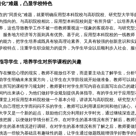
质化”难题，凸显学校特色
在的“同质化”难题，就要明确应用型本科院校与高职院校、研究型大学
为指向的。与高职院校相比，应用型本科院校则是“有所升级”，以培养
养，这也导致教学工作不被一些教师重视这一现象的客观存在。与研究型
、服务地方经济等方面则具有优势。基于此，应用型本科院校的一线教师
的能力，把学生培养成既具有较高理论素养、又具有较强的创新意识和实
学校特点，注重学生职业能力的提升，为学生毕业以后顺利步入社会、服
指导学生，培养学生对所学课程的兴趣
存在懈怠心理的现实，教师不能放任不管，而是要主动去了解学生，分析
助学生明确未来发展方向，让学生在大学阶段就开始做准备。教师可以就
生所写的课程学习规划时，教师要针对学生所写内容在后面写出自己的建
间约出来谈心，为他们做好学业规划提供具体指导。有的学生对于应用型
课堂上对应用型本科院校做一个基本介绍，讲讲其与高职院校、研究型大
入自己理想大学而闷闷不乐的学生，教师可以利用课后时间和他们谈心。
大学又是一个新的起点，鼓励他们充分利用好大学时光，通过继续深造进
致把握，以便做好学情分析工作。在对学生的基本情况有所了解后，教师
学生的基本情况进行调研。在对学生的基本情况有所了解之后，教师要做
挑选一些较为基础且有趣味性的题，让学生通过做题既能增强学好数学的