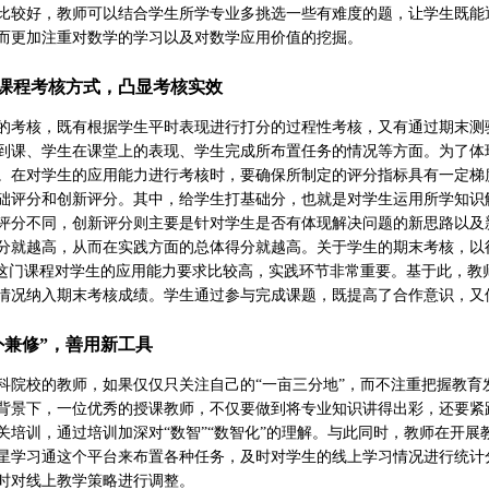
比较好，教师可以结合学生所学专业多挑选一些有难度的题，让学生既能
而更加注重对数学的学习以及对数学应用价值的挖掘。
课程考核方式，凸显考核实效
的考核，既有根据学生平时表现进行打分的过程性考核，又有通过期末测
到课、学生在课堂上的表现、学生完成所布置任务的情况等方面。为了体
。在对学生的应用能力进行考核时，要确保所制定的评分指标具有一定梯
础评分和创新评分。其中，给学生打基础分，也就是对学生运用所学知识
评分不同，创新评分则主要是针对学生是否有体现解决问题的新思路以及
分就越高，从而在实践方面的总体得分就越高。关于学生的期末考核，以
”这门课程对学生的应用能力要求比较高，实践环节非常重要。基于此，
情况纳入期末考核成绩。学生通过参与完成课题，既提高了合作意识，又
外兼修”，善用新工具
科院校的教师，如果仅仅只关注自己的“一亩三分地”，而不注重把握教
背景下，一位优秀的授课教师，不仅要做到将专业知识讲得出彩，还要紧
关培训，通过培训加深对“数智”“数智化”的理解。与此同时，教师在开
星学习通这个平台来布置各种任务，及时对学生的线上学习情况进行统计
时对线上教学策略进行调整。