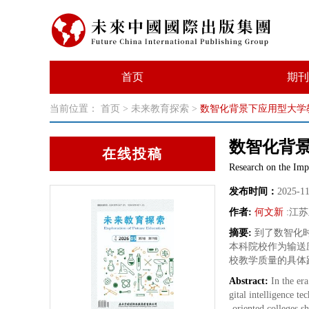
首页
期刊
当前位置：
首页
>
未来教育探索
>
数智化背景下应用型大学
数智化背
在线投稿
Research on the Imp
发布时间：
2025-1
作者:
何文新
:
江苏
摘要:
到了数智化
本科院校作为输送
校教学质量的具体
Abstract:
In the era
gital intelligence t
-oriented colleges sh