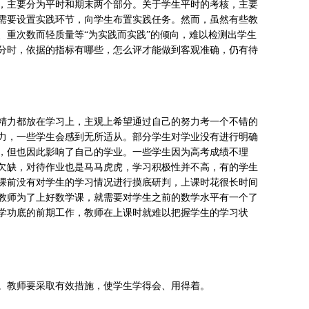
，主要分为平时和期末两个部分。关于学生平时的考核，主要
需要设置实践环节，向学生布置实践任务。然而，虽然有些教
、重次数而轻质量等“为实践而实践”的倾向，难以检测出学生
分时，依据的指标有哪些，怎么评才能做到客观准确，仍有待
精力都放在学习上，主观上希望通过自己的努力考一个不错的
力，一些学生会感到无所适从。部分学生对学业没有进行明确
，但也因此影响了自己的学业。一些学生因为高考成绩不理
欠缺，对待作业也是马马虎虎，学习积极性并不高，有的学生
课前没有对学生的学习情况进行摸底研判，上课时花很长时间
教师为了上好数学课，就需要对学生之前的数学水平有一个了
学功底的前期工作，教师在上课时就难以把握学生的学习状
。教师要采取有效措施，使学生学得会、用得着。