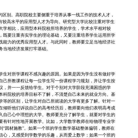
等的区别。高职院校主要侧重于培养从事一线工作的技术人才，
具有较高水平的应用型人才为导向。研究型大学比较注重对学生
大学相比，应用型本科院校所培养的学生，学术水平相对较
，既要注重夯实学生的理论基础，又要注重培养学生运用所学
践能力的优秀应用型人才。与此同时，教师要立足当地经济社
务当地经济发展打牢基础。
学生对所学课程不感兴趣的原因。如果是因为学生没有做好学
自己所教课程让每一位学生写一份课程学习规划，并让学生按
议，并一一反馈给学生。对于个别对大学阶段充满困惑的学
本科院校的培养目标不了解，不清楚自己未来的就业方向。基
学等的区别，让学生对自己所就读的大学有更多了解。针对一
在倾听他们诉说自己的高考经历后，教师要向他们表明高考成
入自己心中理想的大学。教师要充分了解学生，就要对学生的
要有针对性地开展教学。比如，大学数学教师在给物理专业学
到“因材施教”。如果一个班的学生数学基础整体偏弱，教师在
信心，又感受到学数学的乐趣，从而爱上数学；如果一个班的