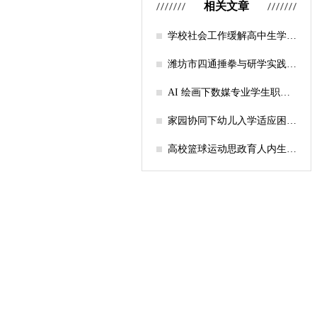
相关文章
学校社会工作缓解高中生学习
压力的实证研究——以“社工
课堂”为介入载体
潍坊市四通捶拳与研学实践教
育融合路径研究
AI 绘画下数媒专业学生职业
认知研究
家园协同下幼儿入学适应困难
的因素及路径
高校篮球运动思政育人内生逻
辑及实践路径