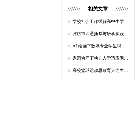
相关文章
学校社会工作缓解高中生学习
压力的实证研究——以“社工
课堂”为介入载体
潍坊市四通捶拳与研学实践教
育融合路径研究
AI 绘画下数媒专业学生职业
认知研究
家园协同下幼儿入学适应困难
的因素及路径
高校篮球运动思政育人内生逻
辑及实践路径