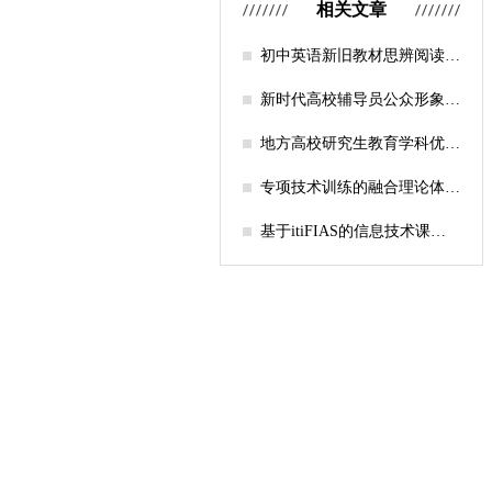
相关文章
初中英语新旧教材思辨阅读任
务设计比较研究
新时代高校辅导员公众形象塑
造的探索
地方高校研究生教育学科优化
机制研究——人工智能赋能路
径探析
专项技术训练的融合理论体系
构建与实践应用研究
基于itiFIAS的信息技术课堂
行为互动分析