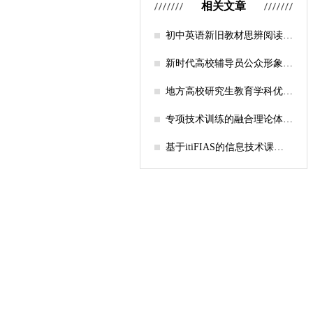
相关文章
初中英语新旧教材思辨阅读任
务设计比较研究
新时代高校辅导员公众形象塑
造的探索
地方高校研究生教育学科优化
机制研究——人工智能赋能路
径探析
专项技术训练的融合理论体系
构建与实践应用研究
基于itiFIAS的信息技术课堂
行为互动分析