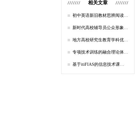
相关文章
初中英语新旧教材思辨阅读任
务设计比较研究
新时代高校辅导员公众形象塑
造的探索
地方高校研究生教育学科优化
机制研究——人工智能赋能路
径探析
专项技术训练的融合理论体系
构建与实践应用研究
基于itiFIAS的信息技术课堂
行为互动分析