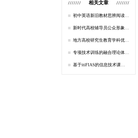
相关文章
初中英语新旧教材思辨阅读任
务设计比较研究
新时代高校辅导员公众形象塑
造的探索
地方高校研究生教育学科优化
机制研究——人工智能赋能路
径探析
专项技术训练的融合理论体系
构建与实践应用研究
基于itiFIAS的信息技术课堂
行为互动分析