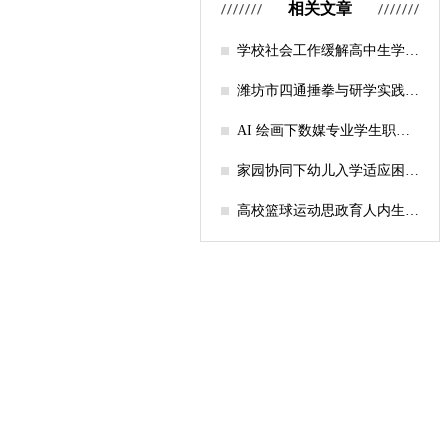
相关文章
学校社会工作缓解高中生学习
压力的实证研究——以“社工
课堂”为介入载体
潍坊市四通捶拳与研学实践教
育融合路径研究
AI 绘画下数媒专业学生职业
认知研究
家园协同下幼儿入学适应困难
的因素及路径
高校篮球运动思政育人内生逻
辑及实践路径