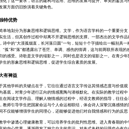
强化了这一要求，语言的建构与运用、思维的发展与提升、审美的鉴赏与
发展方面仍旧扮演着关键角色。
独特优势
简单地划分为形象思维和逻辑思维。文学，作为语言学科的一个重要分支
实生活，但其创作过程中却离不开逻辑思维的支撑。一部杰出的文学作品
，诗中的“大漠孤烟直，长河落日圆”一句，短短十个字描绘出一幅别具一
。“孤”和“落”都透露出了苍茫、单调、感伤的情调，这与前两联所表现
归的感受。诗歌是文学的缩影之一，同时也是语文的缩影之一。在青少年
学生的形象思维和逻辑思维，促进学生综合素质的发展。
大有裨益
于其他学科的关键点在于，它往往通过语言文字传达其情感态度与价值观
为基底，对青少年进行正向的情感熏陶与潜移默化。在实际的教学过程中
生在阅读文学作品、理解人物情感的过程中，经语文教师的指导，往往会
，教师引导学生把国家命运与个人命运相联结，体会诗人深挚沉痛感情的
同不仅能够增强学生的同理心，还能够促进他们对自我情感和行为的反思
教学中渗透心理健康教育，可以培养学生的批判性思维。进入青春期的中
富的内心世界，逐渐萌发了独立自主的意识，对各式各样的问题也会有自