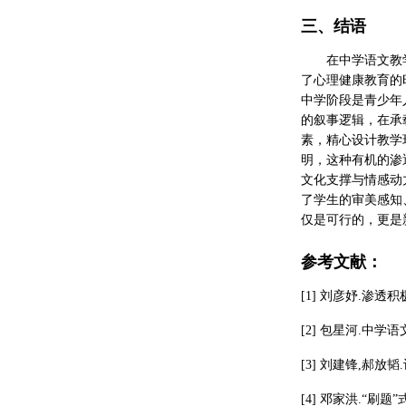
三、结语
在中学语文教
了心理健康教育的
中学阶段是青少年
的叙事逻辑，在承
素，精心设计教学
明，这种有机的渗
文化支撑与情感动
了学生的审美感知
仅是可行的，更是
参考文献：
[1] 刘彦妤.渗透
[2] 包星河.中学语
[3] 刘建锋,郝放韬
[4] 邓家洪.“刷