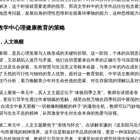
解决，这个时候就需要老师的指导。而语文学科中的文学作品往往包含着
地思考问题，发展自身的理性思维和全面看待事物的能力，这种思维能力
教学中心理健康教育的策略
，人文唤醒
春期，是其心理发展与人格形成的关键转折期。这一阶段，个体的自我意
望，又容易陷入迷茫与矛盾。他们迫切需要来自外界的正确引导与深层情
泛涉及生命探索、生存智慧与生活意义等根本命题，与青少年的内在成长
了天然的可行性与独特的育人优势。面对这一教育契机，中学语文教师的
技巧分析，着力唤醒青少年对生命价值的思索、对生存困境的理解以及对
级上册第一单元中，其人文主题定位于“体验四季之美”。教师在讲授老
，更应引导学生透过作者细腻的笔触，感受自然万物在四季轮回中展现的
朱自清文中春天那般“一切都像刚睡醒的样子”的蓬勃生机，教师可以巧妙
望与生生不息的精神，从而激发学生对生命本身的热爱与珍视。
第二单元中，人文主题聚焦于“亲情与怀念”。在讲解宋濂的《送东阳马生
心句所展现的精神境界。这不仅是勤奋好学品质的体现，更是一种深刻的
力与价值锚定感。教师可引导学生思考：宋濂是如何在艰苦环境中保持心