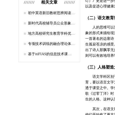
订）》更是进一步
相关文章
以及促进心理健康
初中英语新旧教材思辨阅读任
（二）语文教育
务设计比较研究
新时代高校辅导员公众形象塑
人的思维可以
造的探索
象的形式来描绘现
地方高校研究生教育学科优化
机制研究——人工智能赋能路
一首著名的边塞诗
径探析
专项技术训练的融合理论体系
生孤寂苍凉的感受
构建与实践应用研究
出了诗人那飘零无
基于itiFIAS的信息技术课堂
则可以有效地培养
行为互动分析
（三）人格塑造
语文学科区别
育，要以语言文字
透于课堂之中。学
歌《过零丁洋》时
生的人格。这种认
其次，在语文
他们开始有了更丰