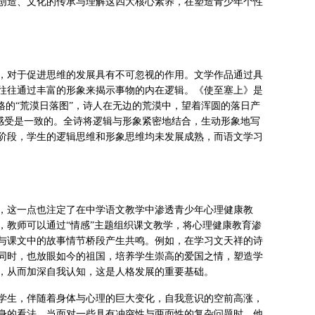
创造、文化的传承与理解这四大核心素养，在塑造青少年个性
，对于促进思维的发展具有不可忽视的作用。文学作品通过具
往往通过丰富的形象来揭示事物的内在逻辑。《使至塞上》是
格的“荒漠日落图”，诗人在无边的荒漠中，望着浑圆的落日产
的感受是一致的。全诗将逻辑与形象紧密地结合，生动形象地写
阶段，学生的逻辑思维和形象思维均未发展成熟，而语文学习
，这一点也注定了在中学语文教学中渗透青少年心理健康教
，教师可以通过“情感”主题组织课文教学，将心理健康教育渗
与课文中的故事情节桥段产生共鸣。例如，在学习文天祥的诗
同时，也放眼如今的祖国，培养学生崇高的爱国之情，塑造学
，从而加深自我认知，这是人格发展的重要基础。
学生，伴随着身体与心理的巨大变化，自我意识的空前高涨，
身的看法，当面对一些具有冲突性与两面性的复杂问题时，他