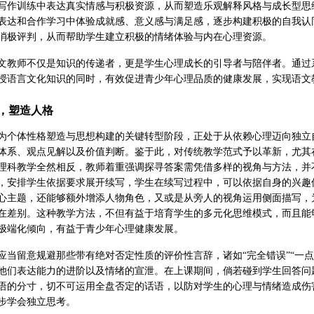
写作训练中表达真实情感与积极资源，从而塑造乐观解释风格与成长型思
表达和合作学习中体验成就感、意义感与满足感，逐步构建积极的自我认
消极评判，从而帮助学生建立积极的情绪体验与内在心理资源。
文教师不仅是知识的传递者，更是学生心理成长的引导者与陪伴者。通过
授语言文化知识的同时，有效促进青少年心理品质的健康发展，实现语文
，塑造人格
为个体性格塑造与思想构建的关键转型阶段，正处于从依赖心理迈向独立
体系、观点见解以及价值判断。鉴于此，对传统教学范式予以革新，尤其
理科教学全然相反，教师着重强调探寻答案需凭借多样的视角与方法，并
，安排学生依据要求展开续写，学生在续写过程中，可以依据自身的兴趣
心主题，还能够额外增添人物角色，又或是从旁人的视角运用侧面描写，
在差别。这种教学方法，不但有益于培育学生的多元化思维模式，而且能
极端化倾向，有益于青少年心理健康发展。
应当留意规避那些带有绝对否定性质的评价性言辞，诸如“完全错误”“一
他们表达能力的进阶以及情绪的宣泄。在上课期间，倘若碰到学生回答问
语的分寸，切不可运用全盘否定的话语，以防对学生的心理与情绪造成伤
步学会独立思考。