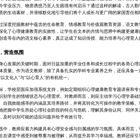
今学业压力、物质诱惑乃至人生困境有何启示？通过这样的解读，古人勤
质的生动素材，并潜移默化地引导他们将个人成长与更广阔的家国责任相
过深度挖掘教材中蕴含的生命教育、情感教育与价值观教育资源，语文教
深化了心理健康教育的实效性，让学生在文本的共情与思辨中构建更健康
创造等在内的语文核心素养，真正达成了知识传授、能力培养与心理育人
，营造氛围
身心发展的关键时期，面对日益加重的学业任务和成长过程中的各类心理
体质量。作为语文教师，除了具备扎实的学科专业素养之外，还应具备一
以文化人”与“以心育人”的有机统一。
标，学校层面应加强系统支持，例如定期组织心理健康教育专题讲座和专
识别学生的情绪状态与心理需求。对教师而言，则应主动学习心理学基础
、自我效能感等的内涵及其培养路径，并将其转化为可操作的教学策略。
地把握中学生所处心理社会阶段的特点与危机，理解其身份认同、同伴关
，及时识别可能的适应问题并给予有效引导。
践中，教师应着力构建具有心理安全感与归属感的学习氛围。具体而言，
生在课堂中感受到被尊重与被理解，从而提升其学习幸福感。教师还应引