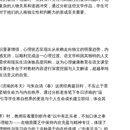
复杂的人物关系和道德冲突，通过分析这些文学作品，学生可
对于他们的人格独立性和判断力的形成至关重要。
识显著增强，心理状态呈现出从依赖走向独立的明显趋势，内
感支持，以顺利完成这一心理过渡。语文学科因其独特的人文
需求和现实生活体验高度同构，这为心理健康教育在语文课堂
首要任务在于对教材内容进行深度挖掘与人文解读，超越单纯
生活意义的自觉。
舍《济南的冬天》与朱自清《春》这类经典篇目时，不应止于景
坚韧生命力与内在秩序。通过分析老舍笔下冬日济南的“温
地引导学生将自然界的更迭与个人生命成长建立联结，体会其
序》时，教师应着重剖析作者“以中有足乐者，不知口体之奉
心理能力——在物质匮乏中保持内在充盈与精神专注，体现了
理韧性与学习动力的？这种基于内在价值感（“中有足乐”）的