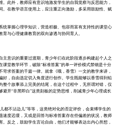
维。此外，教师应有意识地激发学生的自我觉察与反思能力，
同。在教学语言使用上，应注重正向激励，多采用鼓励性、赋
系统掌握心理学知识，营造积极、包容而富有支持性的课堂心
教育与心理健康教育的双向渗透与协同育人。
自主意识的重要过渡期，青少年们在此阶段逐步构建起个人之
在课堂教学环节，破除“标准答案”的单一评价模式禁锢是十分
不苛求答案的千篇一律。就拿《哦，香雪》一文的教学来讲，
偏好，自由选定切入角度进行创作。学生既能够以香雪得到铅
为整个故事添上完美的结尾，在这个过程中，无所谓对错，仅
够避开“非黑即白”这类刻板的定势思维，削减青少年心理成长
点儿都不沾边儿”等等，这类绝对化的否定评价，会束缚学生的
题速度迟缓，又或是回答与标准答案存在些偏差的状况，教师
害。反之，鼓励学生言论自由，他们才能够表达出内心所想，