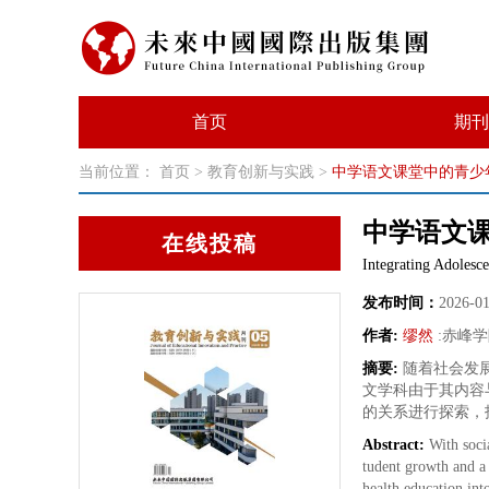
首页
期刊
当前位置：
首页
>
教育创新与实践
>
中学语文课堂中的青少
中学语文
在线投稿
Integrating Adolesc
发布时间：
2026-0
作者:
缪然
:
赤峰学
摘要:
随着社会发
文学科由于其内容
的关系进行探索，
Abstract:
With soci
tudent growth and a 
health education int