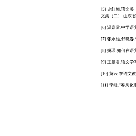
[5] 史红梅.语
文集（二）.山东省
[6] 温嘉露.中学
[7] 张永雄,舒晓春
[8] 姚瑛.如何在语
[9] 王曼君.语文学习
[10] 黄云.在语文教
[11] 李峰.“春风