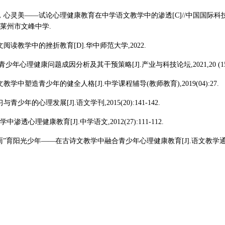
文美，心灵美——试论心理健康教育在中学语文教学中的渗透[C]//中国国
莱州市文峰中学.
语文阅读教学中的挫折教育[D].华中师范大学,2022.
.青少年心理健康问题成因分析及其干预策略[J].产业与科技论坛,2021,20 (15):
文教学中塑造青少年的健全人格[J].中学课程辅导(教师教育),2019(04):27.
与青少年的心理发展[J].语文学刊,2015(20):141-142.
学中渗透心理健康教育[J].中学语文,2012(27):111-112.
化雨”育阳光少年——在古诗文教学中融合青少年心理健康教育[J].语文教学通讯,2009