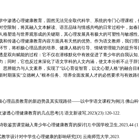
学中渗透心理健康教育，固然无法完全取代科学、系统的专门心理课程，但
时空限制，将其融入文本解读、语言品味与情感共鸣的日常过程中，如春
人格塑造与世界观形成的关键期，其心理发展具有极大的可塑性与敏感性
载和传递心理健康教育内容方面具有天然的优势。作为语文教师，我们理
环节，将积极心理品质的培养、健康人格的引导、情绪管理能力的提升等
透是双向赋能的过程：它不仅在潜移默化中有效促进了青少年的自我认知
力；同时，它也反过来深化了语文学科的人文内涵，使文本分析不止于辞
、思辨能力与人文素养，实现了“以心育促智育，以文心塑人格”的融合
新时期落实“立德树人”根本任务、培养全面发展人才的必然要求与有效路
积极心理品质教育的新趋势及其实现路径——以中学语文课程为例[J].佛山科学技术学院学
文渗透心理健康教育的几点思考[J].语文新读写,2023(23):120-122.
.诗歌鉴赏课堂融入青少年心理健康教育的探讨[J].中国学校卫生,2023,44 (11):1
题”式教学设计对中学生心理健康的影响研究[D].云南师范大学,2023.