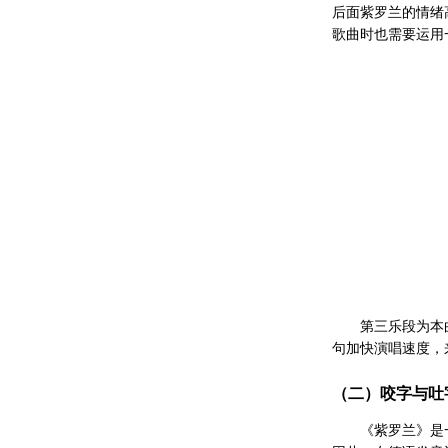
后面紫罗兰的情绪
歌曲时也需要运用
第三乐段为本
句加快演唱速度，
（二）咬字与吐
《紫罗兰》是