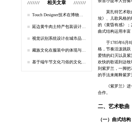
余首小提琴大合奏
相关文章
莫扎特艺术歌
Touch Designer技术在博物馆
埃》、儿歌风格的
数字文创的创新应用——以辽
的《黄昏有感》；
宁博物馆为例
延边黄牛肉土特产包装设计研
曲式结构运用丰富
究
视觉识别系统设计在城市品牌
于1785年
形象中的应用——以北京亦庄
格，节奏活泼跳跃
新城为例
藏族文化在服装中的体现与创
爱情的幻灭以及紫
新发展
基于端午节文化习俗的文化创
欢快的歌谣到达牧
意产品研究
到紫罗兰，一脚把
的手法来阐释紫罗
《紫罗兰》进
合作。
二、艺术歌曲
（一）曲式结构