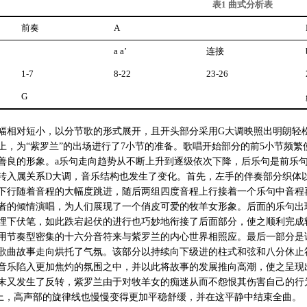
表1 曲式分析表
前奏
A
a a’
连接
1-7
8-22
23-26
G
幅相对短小，以分节歌的形式展开，且开头部分采用G大调映照出明朗轻
上，为“紫罗兰”的出场进行了7小节的准备。歌唱开始部分的前5小节频
善良的形象。a乐句走向趋势从不断上升到逐级依次下降，后乐句是前乐
转入属关系D大调，音乐结构也发生了变化。首先，左手的伴奏部分织体
下行随着音程的大幅度跳进，随后两组四度音程上行接着一个乐句中音程
者的倾情演唱，为人们展现了一个俏皮可爱的牧羊女形象。后面的乐句出
埋下伏笔，如此跌宕起伏的进行也巧妙地衔接了后面部分，使之顺利完成
用节奏型密集的十六分音符来与紫罗兰的内心世界相照应。最后一部分是
歌曲故事走向烘托了气氛。该部分以持续向下级进的柱式和弦和八分休止
音乐陷入更加焦灼的氛围之中，并以此将故事的发展推向高潮，使之呈现
末又发生了反转，紫罗兰由于对牧羊女的痴迷从而不怨恨其伤害自己的行
上，高声部的旋律线也慢慢变得更加平稳舒缓，并在这平静中结束全曲。