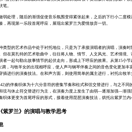
伏笔。
做弱处理，随后的渐强促使音乐氛围变得紧张起来，之后的下行小二度模
凑，再现第一乐段首尾呼应，展现出紫罗兰为爱情放弃一切。
种类型的艺术作品中处于衬托地位，只是为了承接演唱者的演唱，演奏时
。但在莫扎特的艺术歌曲中，往往将人物、情节、人文风光、艺术情境、
演者一起勾勒出故事情节的起伏走向，形成上下呼应的效果。从第15小
大调，与牧羊女的出现相呼应，使人声与钢琴伴奏之间的音色变化更加丰富
穿插进行的演奏技法。在和声方面，则使用简单的属主进行，衬托出牧羊
7—42)的伴奏织体为十六分音符的密集节奏和柱式和弦交替进行，与之不
和弦与休止符交替进行为主，在演奏力度上发生了由弱—逐渐加强—渐强
奏织体更变为首尾呼应的形式，接着使用琵琶演奏技法，烘托出紫罗兰内
《紫罗兰》的演唱与教学思考
息