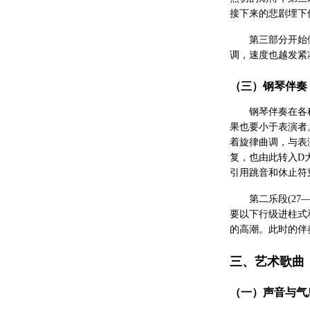
接下来的悲剧埋下
第三部分开始
调，速度也越发紧
（三）钢琴伴奏
钢琴伴奏在各
果也要小于表演者
着旋律曲调，与表
复，也由此转入D
引用跳音和休止符
第二乐段(2
要以下行级进柱式
的高潮。此时的伴
三、艺术歌曲
（一）声音与气