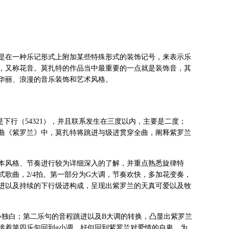
是在一种乐记形式上附加某些特殊形式的装饰记号，来表示乐
，又称花音。莫扎特的作品当中最重要的一点就是装饰音，其
华丽、浪漫的音乐装饰和艺术风格。
是下行（54321），并且联系发生在三度以内，主要是二度；
曲《紫罗兰》中，莫扎特将跳进与级进贯穿全曲，阐释紫罗兰
本风格、节奏进行较为详细深入的了解，并重点熟悉旋律特
歌曲，2/4拍。第一部分为G大调，节奏欢快，多加花变奏，
进以及持续的下行级进构成，呈现出紫罗兰的天真可爱以及牧
心独白；第二乐句的音程跳进以及B大调的转换，凸显出紫罗兰
接着第四乐句回到g小调，好似回到紫罗兰对爱情的自卑，为