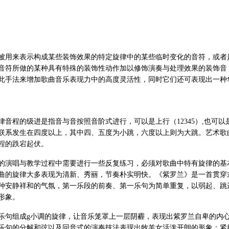
被用来表示构成某些装饰效果的特定旋律中的某些临时变化的音符，或者
音符所做的某种具有特殊的装饰性动作加以修饰演奏与处理效果的装饰音
此手法来增加歌曲音乐表现力中的高度灵活性，同时它们还可表现出一种
律音程的级进是指音与音按照音阶式进行，可以是上行（12345）,也可以
联系发生在四度以上，其中四、五度为小跳，六度以上则为大跳。艺术歌
程的跌宕起伏。
的演唱与教学过程中需要进行一些反复练习，必须对歌曲中特有旋律的基
曲的旋律大多表现为清新、秀丽，节奏朴实明快。《紫罗兰》是一首贯穿式
种安静祥和的气氛，第一乐段的前奏、第一乐句为简单重复，以弱起、跳
形象。
乐句组成g小调的旋律，让音乐笼罩上一层阴霾，表现出紫罗兰自卑的内
乐句的分解和弦以及回音式的演奏技法表现出牧羊女活泼开朗的形象；紧