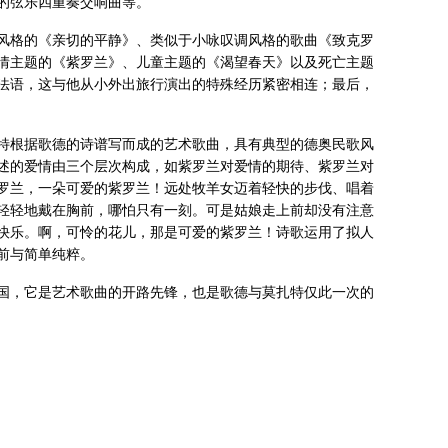
的弦乐四重奏交响曲等。
风格的《亲切的平静》、类似于小咏叹调风格的歌曲《致克罗
情主题的《紫罗兰》、儿童主题的《渴望春天》以及死亡主题
法语，这与他从小外出旅行演出的特殊经历紧密相连；最后，
扎特根据歌德的诗谱写而成的艺术歌曲，具有典型的德奥民歌风
述的爱情由三个层次构成，如紫罗兰对爱情的期待、紫罗兰对
罗兰，一朵可爱的紫罗兰！远处牧羊女迈着轻快的步伐、唱着
轻轻地戴在胸前，哪怕只有一刻。可是姑娘走上前却没有注意
快乐。啊，可怜的花儿，那是可爱的紫罗兰！诗歌运用了拟人
前与简单纯粹。
国，它是艺术歌曲的开路先锋，也是歌德与莫扎特仅此一次的