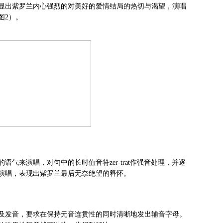
显出紫罗兰内心强烈的对美好的爱情结局的热切与渴望，演唱
图2）。
来演唱，对句中的长时值音符zer-trat作强音处理，并逐
演唱，表现出紫罗兰最后无奈绝望的释怀。
及发音，要求在保持元音连贯性的同时清晰地发出辅音字母。