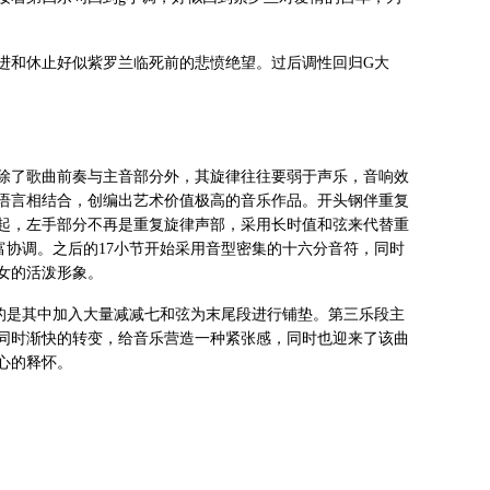
进和休止好似紫罗兰临死前的悲愤绝望。过后调性回归G大
除了歌曲前奏与主音部分外，其旋律往往要弱于声乐，音响效
语言相结合，创编出艺术价值极高的音乐作品。开头钢伴重复
节起，左手部分不再是重复旋律声部，采用长时值和弦来代替重
协调。之后的17小节开始采用音型密集的十六分音符，同时
女的活泼形象。
同的是其中加入大量减减七和弦为末尾段进行铺垫。第三乐段主
同时渐快的转变，给音乐营造一种紧张感，同时也迎来了该曲
心的释怀。