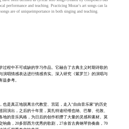
cal performance and teaching. Practicing Mozar's art songs can la
t songs are of uniqueimportance in both singing and teaching.
学过程中不可或缺的学习作品。它融合了古典主义时期诗歌的
与演唱情感表达进行情感夯实。深入研究《紫罗兰》的演唱与
有益参考。
童，也是真正地脱离古代教堂、宫廷，走入“自由音乐家”的历史
起巡回演出，之后的十年里，莫扎特途经维也纳、巴黎、伦敦、
各地的音乐风格，为日后的创作积攒了大量的灵感和素材。莫
响曲，20多部西方优秀的歌剧，27余首古典钢琴协奏曲，70