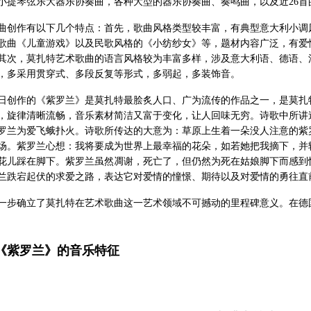
小提琴弦乐大器乐协奏曲，各种大型的器乐协奏曲、奏鸣曲，以及近26首
曲创作有以下几个特点：首先，歌曲风格类型较丰富，有典型意大利小调
歌曲《儿童游戏》以及民歌风格的《小纺纱女》等，题材内容广泛，有爱
其次，莫扎特艺术歌曲的语言风格较为丰富多样，涉及意大利语、德语、
，多采用贯穿式、多段反复等形式，多弱起，多装饰音。
6月8日创作的《紫罗兰》是莫扎特最脍炙人口、广为流传的作品之一，是莫
，旋律清晰流畅，音乐素材简洁又富于变化，让人回味无穷。诗歌中所讲
罗兰为爱飞蛾扑火。诗歌所传达的大意为：草原上生着一朵没人注意的紫
场。紫罗兰心想：我将要成为世界上最幸福的花朵，如若她把我摘下，并
花儿踩在脚下。紫罗兰虽然凋谢，死亡了，但仍然为死在姑娘脚下而感到
兰跌宕起伏的求爱之路，表达它对爱情的憧憬、期待以及对爱情的勇往直
一步确立了莫扎特在艺术歌曲这一艺术领域不可撼动的里程碑意义。在德
《紫罗兰》的音乐特征