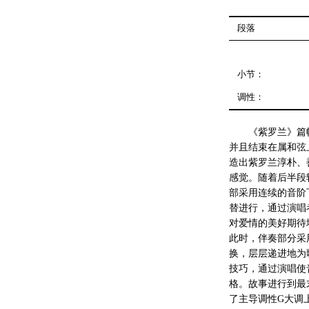
段落
小节：
调性：
《紫罗兰》篇
并且结束在属和弦
造出紫罗兰淳朴、
感觉。随着后半段
部采用连续的音阶
替进行，通过演唱
对爱情的美好期待
此时，伴奏部分采
换，层层递进地为
技巧，通过演唱使
格。故事进行到最
了主导调性G大调