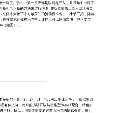
歌曲的统一速度。歌曲中第一乐段都是以弱起开头，并且句中出现了
断但气不断的方法来进行演唱, 在听觉效果上给人以活泼灵
气空间来为接下来对紫罗兰的赞扬做准备。15小节开始，随着
止符频繁地穿插在乐句中，速度上可以略微加快，但不要过
rm（如图1）。
短的一刻！) 。27—34小节没有出现休止符，可根据歌词
同样没有休止符，此时的演唱可以与密集型节奏相配合，稍稍加
着级进下行。所以，演唱者需要通过前面乐句的情感叠置，来为