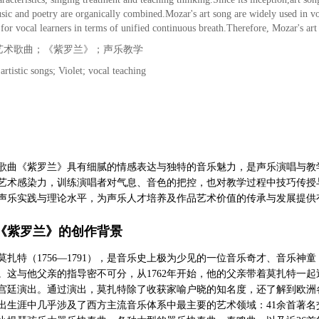
ic and poetry are organically combined.Mozar's art song are widely used in vo
 for vocal learners in terms of unified continuous breath.Therefore, Mozar's ar
艺术歌曲；《紫罗兰》；声乐教学
artistic songs; Violet; vocal teaching
歌曲《紫罗兰》具有细腻的情感表达与独特的音乐魅力，是声乐演唱与教
艺术感染力，训练演唱者对气息、音色的把控，也对教学过程中技巧传授
声乐实践与理论水平，为声乐人才培养及作品艺术价值的传承与发展提供
《紫罗兰》的创作背景
莫扎特（1756—1791），是音乐史上极为少见的一位音乐奇才、音乐神
。这与他父亲的指导密不可分，从1762年开始，他的父亲带着莫扎特一
宫廷演出。通过演出，莫扎特除了收获家喻户晓的知名度，还了解到欧洲
出生涯中几乎涉及了西方主流音乐体系中最主要的艺术领域：41余首著名交