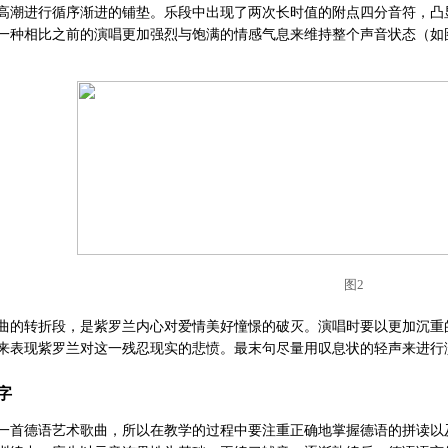
高潮进行循序渐进的铺垫。乐段中出现了两次长时值的附点四分音符，凸
一种相比之前的演唱更加强烈与饱满的情感气息来维持整个声音状态（如
图2
曲的转折段，是紫罗兰内心对爱情美好憧憬的破灭。演唱时要以更加沉重的语气
来表现紫罗兰对这一残忍现实的悲愤。最末句尽量用叹息状的轻声来进行
字
一首德语艺术歌曲，所以在教学的过程中要注重正确地掌握德语的拼读以