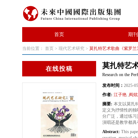
首页
期刊
当前位置：
首页
>
现代艺术研究
>
莫扎特艺术歌曲《紫罗兰
莫扎特艺
在线投稿
Research on the Per
发布时间：
2025-0
作者:
江子艳
,
阎炫
摘要:
本文以莫扎
定义为抒情性的独
分广泛，通过练习
演唱还是教学都具
Abstract:
This pape
creation, musical ch