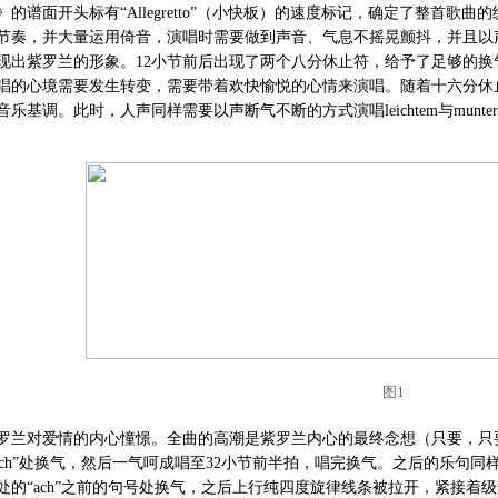
》的谱面开头标有“Allegretto”（小快板）的速度标记，确定了整首
节奏，并大量运用倚音，演唱时需要做到声音、气息不摇晃颤抖，并且以声
现出紫罗兰的形象。12小节前后出现了两个八分休止符，给予了足够的换
唱的心境需要发生转变，需要带着欢快愉悦的心情来演唱。随着十六分休
乐基调。此时，人声同样需要以声断气不断的方式演唱leichtem与munte
图1
罗兰对爱情的内心憧憬。全曲的高潮是紫罗兰内心的最终念想（只要，只要短
Ach”处换气，然后一气呵成唱至32小节前半拍，唱完换气。之后的乐句
节处的“ach”之前的句号处换气，之后上行纯四度旋律线条被拉开，紧接