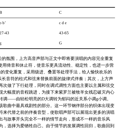
B
C
b b’
c d e
27-43
43-65
g
G
松的氛围，上方高音声部与正文中即将要演唱的内容完全重复
繁使用倚音和休止符，使音乐更具流动性、稳定性，也进一步营
句的变化重复，采用级进、叠置等处理手法，给人愉快欢乐的
以长音符的柱式和弦来替换前面的旋律式伴奏；其次，上方声
再次做了下行处理，同时在调式调性方面也主要以主属和弦交
现大幅度的音程跳进，为接下来紫罗兰被牧羊女残忍破灭内心
转调——由轻松明亮的D大调转为郁闷的近关系小调g小调。
该歌曲中最具戏剧性的部分。这一环节钢伴部分的织体出现变
符来代替之前的伴奏音型，使歌唱声部可以展现出更多的演唱
出与故事开头完全不一样的情节走向，形成不一样的音乐风
为，选择为爱牺牲自己。由于情节的发展调性回归，歌曲回到