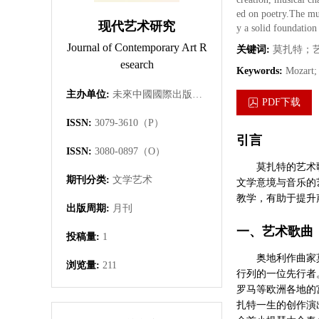
ed on poetry.The mus
现代艺术研究
y a solid foundation
Journal of Contemporary Art R
关键词:
莫扎特；
esearch
Keywords:
Mozart; 
主办单位:
未來中國國際出版集團有限公司
PDF下载
ISSN:
3079-3610（P）
引言
ISSN:
3080-0897（O）
莫扎特的艺术
期刊分类:
文学艺术
文学意境与音乐的
教学，有助于提升
出版周期:
月刊
一、艺术歌曲
投稿量:
1
奥地利作曲家
浏览量:
211
行列的一位先行者
罗马等欧洲各地的
扎特一生的创作演