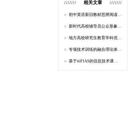
相关文章
初中英语新旧教材思辨阅读任
务设计比较研究
新时代高校辅导员公众形象塑
造的探索
地方高校研究生教育学科优化
机制研究——人工智能赋能路
径探析
专项技术训练的融合理论体系
构建与实践应用研究
基于itiFIAS的信息技术课堂
行为互动分析