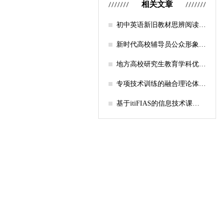
相关文章
初中英语新旧教材思辨阅读任
务设计比较研究
新时代高校辅导员公众形象塑
造的探索
地方高校研究生教育学科优化
机制研究——人工智能赋能路
径探析
专项技术训练的融合理论体系
构建与实践应用研究
基于itiFIAS的信息技术课堂
行为互动分析