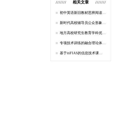
相关文章
初中英语新旧教材思辨阅读任
务设计比较研究
新时代高校辅导员公众形象塑
造的探索
地方高校研究生教育学科优化
机制研究——人工智能赋能路
径探析
专项技术训练的融合理论体系
构建与实践应用研究
基于itiFIAS的信息技术课堂
行为互动分析