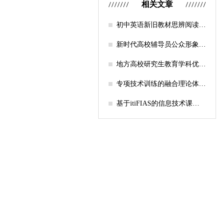
相关文章
初中英语新旧教材思辨阅读任
务设计比较研究
新时代高校辅导员公众形象塑
造的探索
地方高校研究生教育学科优化
机制研究——人工智能赋能路
径探析
专项技术训练的融合理论体系
构建与实践应用研究
基于itiFIAS的信息技术课堂
行为互动分析