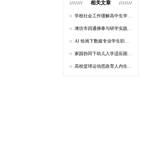
相关文章
学校社会工作缓解高中生学习
压力的实证研究——以“社工
课堂”为介入载体
潍坊市四通捶拳与研学实践教
育融合路径研究
AI 绘画下数媒专业学生职业
认知研究
家园协同下幼儿入学适应困难
的因素及路径
高校篮球运动思政育人内生逻
辑及实践路径