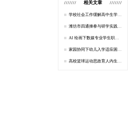
相关文章
学校社会工作缓解高中生学习
压力的实证研究——以“社工
课堂”为介入载体
潍坊市四通捶拳与研学实践教
育融合路径研究
AI 绘画下数媒专业学生职业
认知研究
家园协同下幼儿入学适应困难
的因素及路径
高校篮球运动思政育人内生逻
辑及实践路径