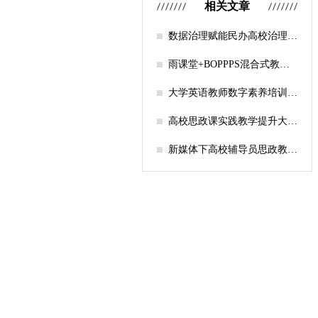
相关文章
数据治理赋能民办高校治理能
力现代化——以考试诚信风险
画像与分级干预为例
雨课堂+BOPPPS混合式教学
模式创新与实践——以财务共
享课程为例
大学英语教师数字素养培训模
式研究——基于“三层五模
块”体系的实践探索
高校思政课实践教学提升大学
生获得感的研究
新媒体下高校辅导员思政教育
困境与对策