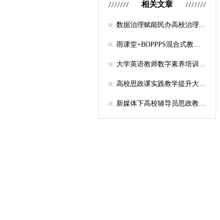
相关文章
数据治理赋能民办高校治理能
力现代化——以考试诚信风险
画像与分级干预为例
雨课堂+BOPPPS混合式教学
模式创新与实践——以财务共
享课程为例
大学英语教师数字素养培训模
式研究——基于“三层五模
块”体系的实践探索
高校思政课实践教学提升大学
生获得感的研究
新媒体下高校辅导员思政教育
困境与对策