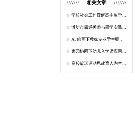
相关文章
学校社会工作缓解高中生学习
压力的实证研究——以“社工
课堂”为介入载体
潍坊市四通捶拳与研学实践教
育融合路径研究
AI 绘画下数媒专业学生职业
认知研究
家园协同下幼儿入学适应困难
的因素及路径
高校篮球运动思政育人内生逻
辑及实践路径