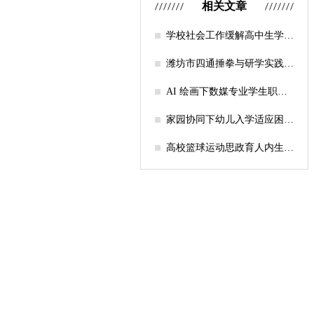
相关文章
学校社会工作缓解高中生学习
压力的实证研究——以“社工
课堂”为介入载体
潍坊市四通捶拳与研学实践教
育融合路径研究
AI 绘画下数媒专业学生职业
认知研究
家园协同下幼儿入学适应困难
的因素及路径
高校篮球运动思政育人内生逻
辑及实践路径