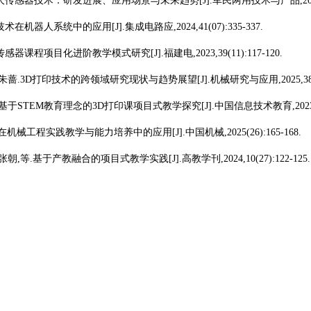
器人传感器技术：研发进展、应用场景与未来趋势[J].军民两用技术与产品,2025(10
术在机器人系统中的应用[J].集成电路应,2024,41(07):335-337.
感器课程项目化进阶教学模式研究[J].福建电,2023,39(11):117-120.
,朱蔷.3D打印技术的跨领域研究现状与趋势展望[J].机械研究与应用,2025,38(05)
.基于STEM教育理念的3D打印课项目式教学探究[J].中国信息技术教育,2023(23)
印在机械工程实践教学与能力培养中的应用[J].中国机械,2025(26):165-168.
张朝,等.基于产教融合的项目式教学实践[J].高教学刊,2024,10(27):122-125.