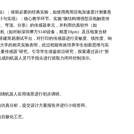
认知）：保留必要的经典实验，如使用商用压电加速度计测量悬
计与实现）：核心教学环节。实施“微结构增强型压电触觉传
状、穹顶、分形）的传感器单元，并利用仿真软件（如
（如对标深圳摩方S140设备，精度10μm）及压电复合材
搭建简易测试平台，对打印的传感器进行灵敏度、线性度、响
工大学的相关实验表明，此过程能有效培养学生创新思维与实
量传感器”研究。引导学生借鉴前沿研究，探索通过设计“剪
集成到机器人灵巧手指尖进行抓取力闭环控制演示。
围绕机器人应用场景进行初步调研。
与仿真分析，提交设计方案报告并进行小组答辩。
与后极化工艺。