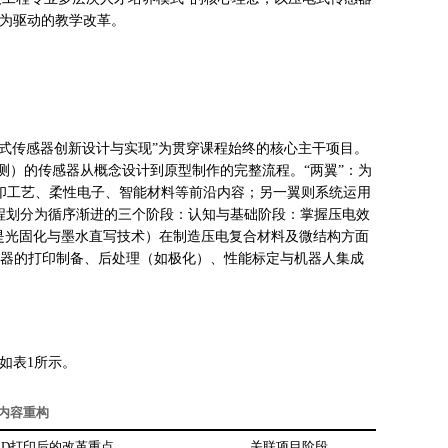
目为驱动的教学改革。
电式传感器创新设计与实现”为贯穿课程始终的核心主干项目。
测）的传感器从概念设计到原型制作的完整流程。“两翼”：为
D打印工艺、柔性电子、智能材料等前沿内容；另一翼则系统运用
过程划分为循序渐进的三个阶段：认知与基础阶段：掌握压电效
其是光固化与墨水直写技术）在制造压电复合材料及微结构方面
传感器的打印制备、后处理（如极化）、性能标定与机器人集成
如表1所示。
程内容重构
3D打印后的改革重点
关联项目阶段