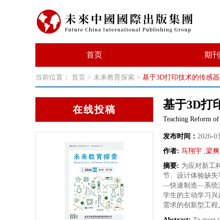
首页
期刊
当前位置：
首页
>
未来教育探索
>
基于3D打印技术的传感
基于3D打
在线投稿
Teaching Reform of 
发布时间：
2026-0
作者:
马翔宇
,
梁爽
摘要:
为应对新工
节、设计体验缺失
—快速制造—系统
学生的主动学习兴
需求的创新型工程
Abstract:
To meet t