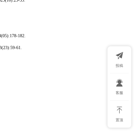
):25-33.
:178-182.
:59-61.
投稿
扫码添加微
客服
置顶