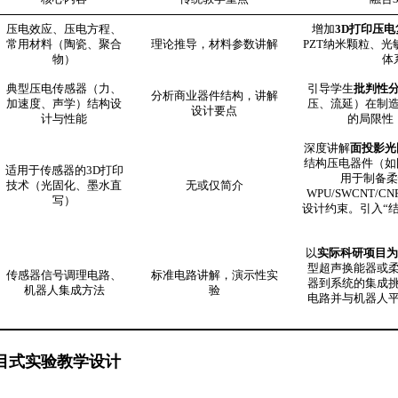
压电效应、压电方程、
增加
3D打印压
常用材料（陶瓷、聚合
理论推导，材料参数讲解
PZT纳米颗粒、
物）
体
典型压电传感器（力、
引导学生
批判性
分析商业器件结构，讲解
加速度、声学）结构设
压、流延）在制
设计要点
计与性能
的局限性
深度讲解
面投影光
结构压电器件（如
适用于传感器的3D打印
用于制备柔
技术（光固化、墨水直
无或仅简介
WPU/SWCNT
写）
设计约束。引入“结
以
实际科研项目为
型超声换能器或
传感器信号调理电路、
标准电路讲解，演示性实
器到系统的集成
机器人集成方法
验
电路并与机器人
目式实验教学设计