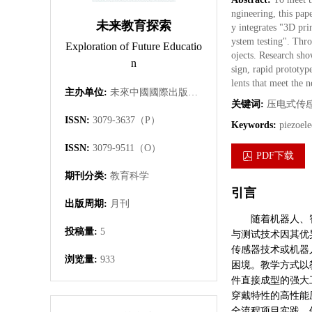
ngineering, this pap
未来教育探索
y integrates "3D pri
ystem testing". Thro
Exploration of Future Educatio
ojects. Research show
n
sign, rapid prototyp
lents that meet the 
主办单位:
未來中國國際出版集團有限公司
关键词:
压电式传
ISSN:
3079-3637（P）
Keywords:
piezoele
ISSN:
3079-9511（O）
PDF下载
期刊分类:
教育科学
引言
出版周期:
月刊
随着机器人、
投稿量:
5
与测试技术因其优
传感器技术或机器
浏览量:
933
困境。教学方式以
件直接成型的强大
穿戴特性的高性能
全流程项目实践，