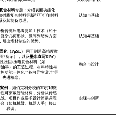
电复合材料
专题：介绍表面功能化
光敏树脂复合材料等新型可打印材料
认知与基础
系及其制备原理。
分析
传统压电陶瓷加工技术（如干
造复杂几何形状、微阵列结构方面
认知与基础
，引出增材制造的优势。
固化（PμSL）
用于制造高精度微
图7所示），以及
墨水直写DIW）
性压阻/压电复合材料（如
融合与设计
/CNF油墨）的工艺过程、材料特性与
构功能一体化”“各向异性设计”等
先进概念。
案例
，如伯克利分校的3D打印微
柔性可穿戴智能材料，分析从传感
挑战。项目作业要求设计简易调理
实现与创新
平台（如机械臂、机器人手）接口
联调。