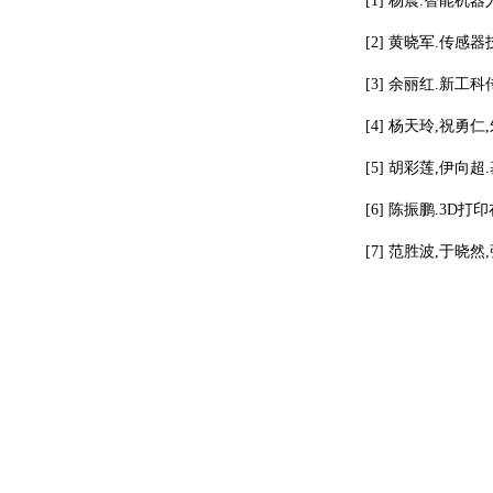
[1] 杨震.智能机
[2] 黄晓军.传感器技
[3] 余丽红.新工科传
[4] 杨天玲,祝勇仁
[5] 胡彩莲,伊向超
[6] 陈振鹏.3D打
[7] 范胜波,于晓然,