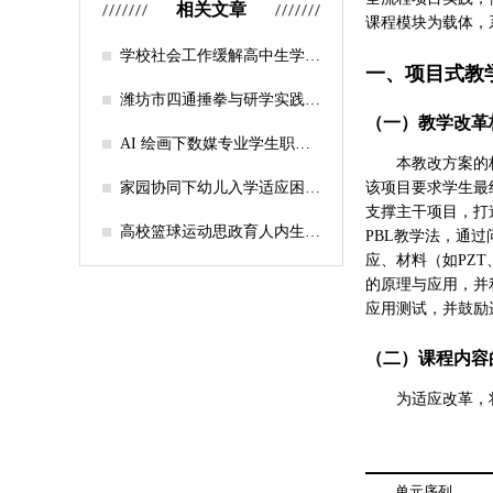
相关文章
课程模块为载体，
学校社会工作缓解高中生学习
一、项目式教
压力的实证研究——以“社工
课堂”为介入载体
潍坊市四通捶拳与研学实践教
育融合路径研究
（一）教学改革
AI 绘画下数媒专业学生职业
本教改方案的
认知研究
家园协同下幼儿入学适应困难
该项目要求学生最
的因素及路径
支撑主干项目，打
高校篮球运动思政育人内生逻
PBL教学法，通
辑及实践路径
应、材料（如PZ
的原理与应用，并
应用测试，并鼓励
（二）课程内容
为适应改革，
单元序列