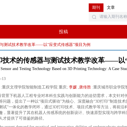
期刊
文章
投稿
器与测试技术教学改革——以“应变式传感器”项目为例
印技术的传感器与测试技术教学改革——以
Sensor and Testing Technology Based on 3D Printing Technology: A Case Study
3-13
:
重庆文理学院智能制造工程学院 重庆
;
李媛
,
唐传胜
:
重庆城市职业学院
科背景下机器人工程专业对本科生实践与创新能力的迫切需求，本文针对
等问题，提出了一种以“项目式驱动”为核心、深度融合“3D打印”制造技
测试”一体化的教学闭环，通过3D打印技术、项目式教学等方法，将前沿
趣，显著提升了其在机器人传感系统的创新设计、快速原型实现与跨学科
人才提供了可借鉴的路径。
he urgent demand for practical and innovative abilities of undergraduate studen