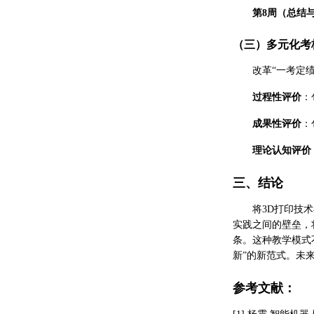
第8周（总结
（三）多元化考
改革“一考定
过程性评价
：
成果性评价
：
理论认知评价
三、结论
将3D打印技
实践之间的壁垒，
条。这种教学模式
新”的新范式。未
参考文献：