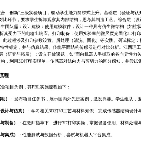
综合—创新”三级实验项目，驱动学生能力阶梯式上升。基础层（验证与
对比环节，要求学生拆卸观察其内部结构，思考其制造工艺。综合层（设
学生团队需：设计建模：使用建模软件，设计一种具有仿生微结构（如柱
分析其受力下的电输出响应。打印制备：使用实验室的微尺度光固化3D打印机
。此过程涉及打印参数设置、后处理（清洗、固化）等实践。测试标定：
态特性标定，并与仿真结果、传统平面结构传感器进行对比分析。江西理
层（研究与拓展）：设立开放课题，如“面向机器人手抓取的各向异性力矢
结构，利用3D打印实现单一传感器对法向力与剪切力的区分感知，并尝试
流程
综合项目为例，其PBL实施流程如下：
启动）
：发布项目任务书，展示国内外先进案例，激发兴趣。学生组队，
案设计与仿真）
：学习相关3D打印工艺与材料知识，完成传感器结构设计
工与制备）
：在教师指导下，进行3D打印实操，掌握设备使用、材料处理
试与集成）
：性能测试与数据分析，尝试与机器人平台集成。