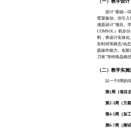
（一）教学设计
设计“基础—
臂梁振动。但引入
感器设计”项目。
COMSOL）初步
料，将设计实体化
应时间等静态/动
践操作能力。创新
刀状”等特殊晶格
（二）教学实施
以一个8周的
第1周（项目
第2-3周（方
第4-5周（加
第6-7周（测