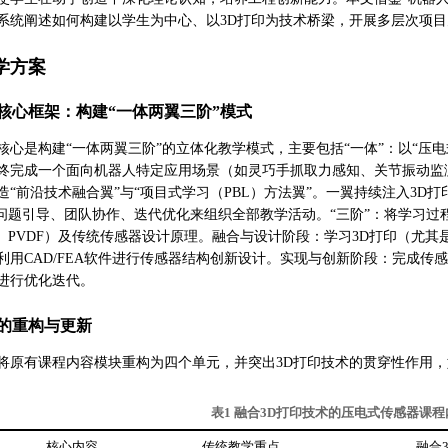
系统阐述如何构建以学生为中心、以3D打印为技术桥梁，开展多层次项
学方案
核心框架：构建“一体两翼三阶”模式
核心是构建“一体两翼三阶”的立体化教学模式，主要包括“一体”：以“压
终完成一个面向机器人特定应用场景（如灵巧手抓取力感知、关节振动监
造“前沿技术融合翼”与“项目式学习（PBL）方法翼”。一翼持续注入3
过问题引导、团队协作、迭代优化来组织全部教学活动。“三阶”：将学习
T、PVDF）及传统传感器设计原理。融合与设计阶段：学习3D打印（尤
利用CAD/FEA软件进行传感器结构创新设计。实现与创新阶段：完成
进行优化迭代。
的重构与更新
将原有课程内容模块重构为四个单元，并突出3D打印技术的贯穿性作用，
表1 融合3D打印技术的压电式传感器课
核心内容
传统教学重点
融合