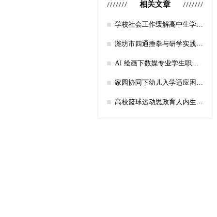
相关文章
学校社会工作缓解高中生学习
压力的实证研究——以“社工
课堂”为介入载体
潍坊市四通捶拳与研学实践教
育融合路径研究
AI 绘画下数媒专业学生职业
认知研究
家园协同下幼儿入学适应困难
的因素及路径
高校篮球运动思政育人内生逻
辑及实践路径